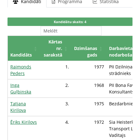
Kandidāti
Programma
Statistika
Kandidātu skaits: 4
Kārtas
nr.
Dzimšanas
Darbavieta /
Kandidāts
sarakstā
gads
nodarbošanās
Raimonds
1.
1977
PII Dzilniņa,
Peders
strādnieks
Inga
2.
1968
PII Bona Favola
Guļbinska
Konsultants
Tatjana
3.
1975
Bezdarbniece
Kirilova
Ēriks Kirilovs
4.
1972
Sia Heisterka
Transport Latvi
Vaditajs