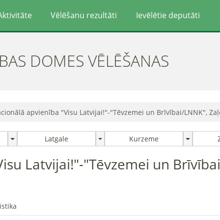
Aktivitāte
Vēlēšanu rezultāti
Ievēlētie deputāti
ĪBAS DOMES VĒLĒŠANAS
acionālā apvienība "Visu Latvijai!"-"Tēvzemei un Brīvībai/LNNK", Z
Latgale
Kurzeme
isu Latvijai!"-"Tēvzemei un Brīvīb
istika