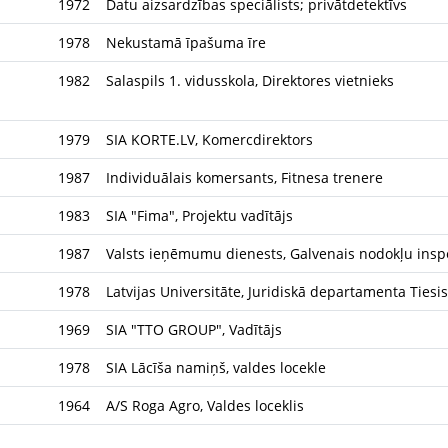
1972
Datu aizsardzības speciālists; privātdetektīvs
1978
Nekustamā īpašuma īre
1982
Salaspils 1. vidusskola, Direktores vietnieks
1979
SIA KORTE.LV, Komercdirektors
1987
Individuālais komersants, Fitnesa trenere
1983
SIA "Fima", Projektu vadītājs
1987
Valsts ieņēmumu dienests, Galvenais nodokļu insp
1978
Latvijas Universitāte, Juridiskā departamenta Tiesi
1969
SIA "TTO GROUP", Vadītājs
1978
SIA Lācīša namiņš, valdes locekle
1964
A/S Roga Agro, Valdes loceklis