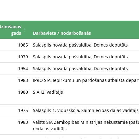
Dzimšanas
gads
Darbavieta / nodarbošanās
1985
Salaspils novada pašvaldība, Domes deputāts
1979
Salaspils novada pašvaldība, Domes deputāts
1954
Salaspils novada pašvaldība, Domes deputāts
1983
IPRO SIA, Iepirkumu un pārdošanas atbalsta depar
1980
SIA i2, Vadītājs
1975
Salaspils 1. vidusskola, Saimniecības daļas vadītājs
1983
Valsts SIA Zemkopības Ministrijas nekustamie īpaš
nodaļas vadītājs