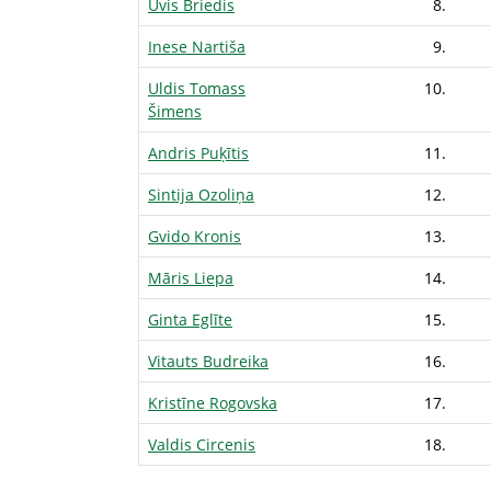
Uvis Briedis
8.
Inese Nartiša
9.
Uldis Tomass
10.
Šimens
Andris Puķītis
11.
Sintija Ozoliņa
12.
Gvido Kronis
13.
Māris Liepa
14.
Ginta Eglīte
15.
Vitauts Budreika
16.
Kristīne Rogovska
17.
Valdis Circenis
18.