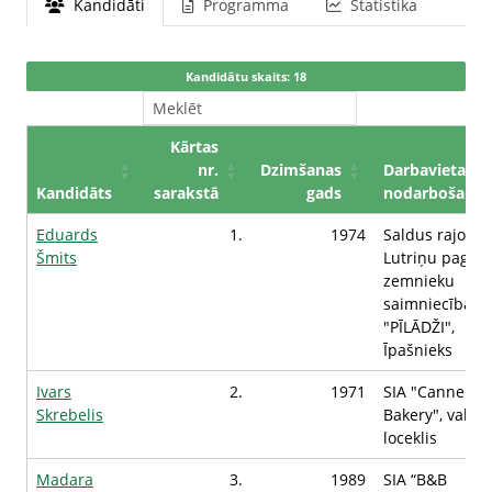
Kandidāti
Programma
Statistika
Kandidātu skaits: 18
Kārtas
nr.
Dzimšanas
Darbavieta /
Kandidāts
sarakstā
gads
nodarbošanās
Eduards
1.
1974
Saldus rajona
Šmits
Lutriņu pagast
zemnieku
saimniecība
"PĪLĀDŽI",
Īpašnieks
Ivars
2.
1971
SIA "Cannelle
Skrebelis
Bakery", valde
loceklis
Madara
3.
1989
SIA “B&B