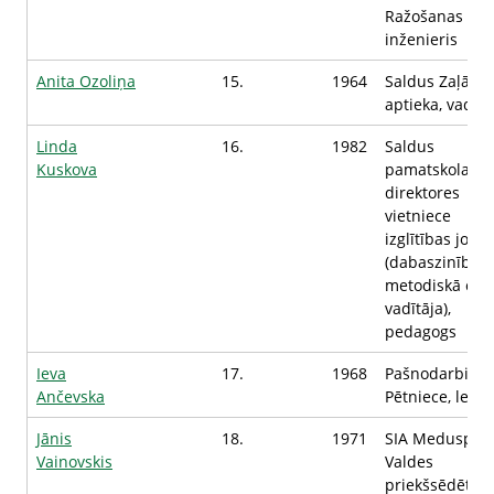
Ražošanas
inženieris
Anita Ozoliņa
15.
1964
Saldus Zaļā
aptieka, vadītā
Linda
16.
1982
Saldus
Kuskova
pamatskola,
direktores
vietniece
izglītības jomā
(dabaszinību
metodiskā cen
vadītāja),
pedagogs
Ieva
17.
1968
Pašnodarbināt
Ančevska
Pētniece, lekto
Jānis
18.
1971
SIA Meduspils,
Vainovskis
Valdes
priekšsēdētājs