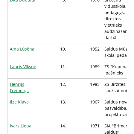
vidusskola,
pedagogs,
direktora
vietnieks
audzināšanas
darbā
Aina Lūsēna
10.
1952
Saldus Mūzika
skola, pedagog
Lauris Vīksne
11.
1989
ZS "Kupenas",
Īpašnieks
Henrijs
12.
1985
ZS Birzītes,
Freibergs
Lauksaimnieks
Ilze Kļava
13.
1967
Saldus novada
pašvaldība,
projektu vadīt
Ivars Liepa
14.
1971
SIA "Brimer
Saldus",