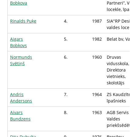
Bobkova
Partneri”, Vald
locekle, īpašni
Rinalds Puķe
4.
1987
SIA"RP Design"
valdes loceklis
Aigars
5.
1982
Belat bv, Vadīt
Bobkovs
Normunds
6.
1960
Druvas
Svētiņš
vidusskola,
Direktora
vietnieks,
skolotājs
Andris
7.
1964
ZS Kaudzītes,
Andersons
īpašnieks
Aivars
8.
1963
AGB Servis SIA
Bundzens
Valdes
priekšsēdētājs
Dita Dubulta
9.
1976
Brocēnu