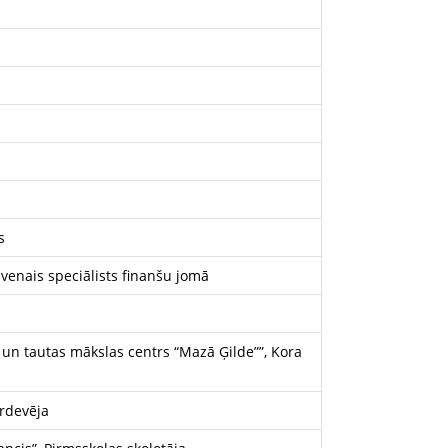
s
lvenais speciālists finanšu jomā
s un tautas mākslas centrs “Mazā Ģilde””, Kora
ārdevēja