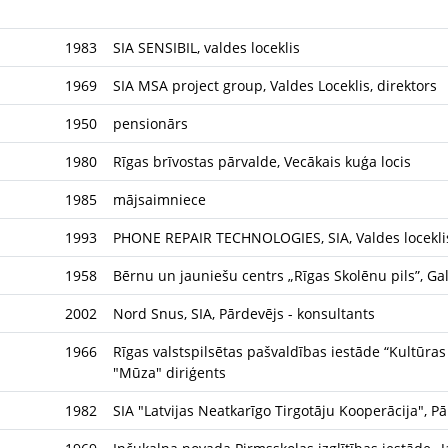
1983
SIA SENSIBIL, valdes loceklis
1969
SIA MSA project group, Valdes Loceklis, direktors
1950
pensionārs
1980
Rīgas brīvostas pārvalde, Vecākais kuģa locis
1985
mājsaimniece
1993
PHONE REPAIR TECHNOLOGIES, SIA, Valdes locekli
1958
Bērnu un jauniešu centrs „Rīgas Skolēnu pils”, Ga
2002
Nord Snus, SIA, Pārdevējs - konsultants
1966
Rīgas valstspilsētas pašvaldības iestāde “Kultūra
"Mūza" diriģents
1982
SIA "Latvijas Neatkarīgo Tirgotāju Kooperācija", P