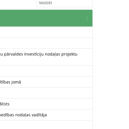
ju pārvaldes Investīciju nodaļas projektu
ītības jomā
ālists
tvedības nodaļas vadītāja