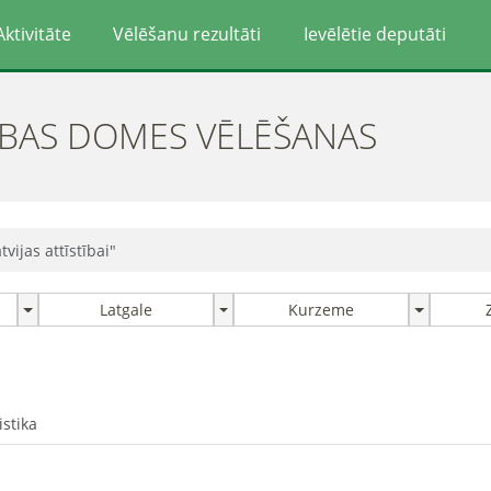
Aktivitāte
Vēlēšanu rezultāti
Ievēlētie deputāti
ĪBAS DOMES VĒLĒŠANAS
tvijas attīstībai"
Latgale
Kurzeme
istika