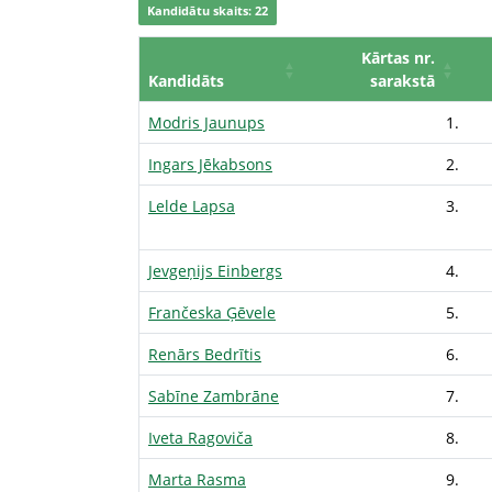
Kandidātu skaits: 22
Kārtas nr.
Kandidāts
sarakstā
Modris Jaunups
1.
Ingars Jēkabsons
2.
Lelde Lapsa
3.
Jevgeņijs Einbergs
4.
Frančeska Ģēvele
5.
Renārs Bedrītis
6.
Sabīne Zambrāne
7.
Iveta Ragoviča
8.
Marta Rasma
9.