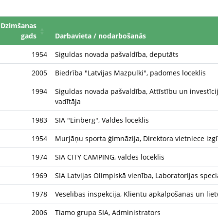
Dzimšanas
gads
Darbavieta / nodarbošanās
1954
Siguldas novada pašvaldība, deputāts
2005
Biedrība "Latvijas Mazpulki", padomes loceklis
1994
Siguldas novada pašvaldība, Attīstību un investīci
vadītāja
1983
SIA "Einberg", Valdes loceklis
1954
Murjāņu sporta ģimnāzija, Direktora vietniece izgl
1974
SIA CITY CAMPING, valdes loceklis
1969
SIA Latvijas Olimpiskā vienība, Laboratorijas speci
1978
Veselības inspekcija, Klientu apkalpošanas un lie
2006
Tiamo grupa SIA, Administrators