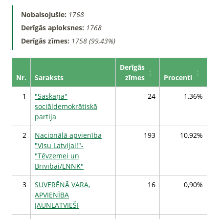
Nobalsojušie:
1768
Derīgās aploksnes:
1768
Derīgās zīmes:
1758 (99,43%)
Derīgās
Nr.
Saraksts
zīmes
Procenti
1
"Saskaņa"
24
1,36%
sociāldemokrātiskā
partija
2
Nacionālā apvienība
193
10,92%
"Visu Latvijai!"-
"Tēvzemei un
Brīvībai/LNNK"
3
SUVERĒNĀ VARA,
16
0,90%
APVIENĪBA
JAUNLATVIEŠI