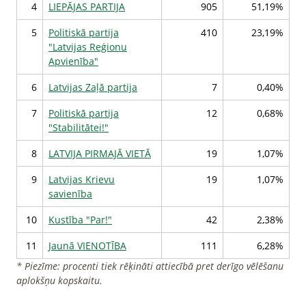
4
LIEPĀJAS PARTIJA
905
51,19%
5
Politiskā partija
410
23,19%
"Latvijas Reģionu
Apvienība"
6
Latvijas Zaļā partija
7
0,40%
7
Politiskā partija
12
0,68%
"Stabilitātei!"
8
LATVIJA PIRMAJĀ VIETĀ
19
1,07%
9
Latvijas Krievu
19
1,07%
savienība
10
Kustība "Par!"
42
2,38%
11
Jaunā VIENOTĪBA
111
6,28%
* Piezīme: procenti tiek rēķināti attiecībā pret derīgo vēlēšanu
aplokšņu kopskaitu.