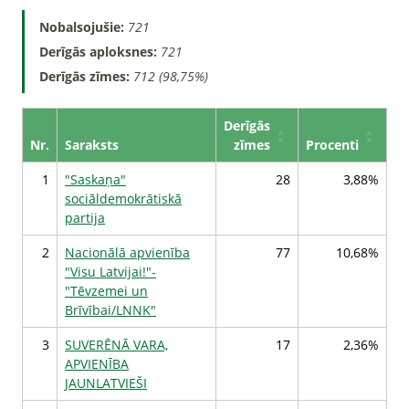
Nobalsojušie:
721
Derīgās aploksnes:
721
Derīgās zīmes:
712 (98,75%)
Derīgās
Nr.
Saraksts
zīmes
Procenti
1
"Saskaņa"
28
3,88%
sociāldemokrātiskā
partija
2
Nacionālā apvienība
77
10,68%
"Visu Latvijai!"-
"Tēvzemei un
Brīvībai/LNNK"
3
SUVERĒNĀ VARA,
17
2,36%
APVIENĪBA
JAUNLATVIEŠI