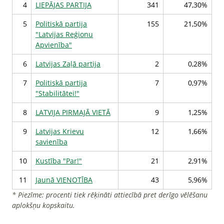
4
LIEPĀJAS PARTIJA
341
47,30%
5
Politiskā partija
155
21,50%
"Latvijas Reģionu
Apvienība"
6
Latvijas Zaļā partija
2
0,28%
7
Politiskā partija
7
0,97%
"Stabilitātei!"
8
LATVIJA PIRMAJĀ VIETĀ
9
1,25%
9
Latvijas Krievu
12
1,66%
savienība
10
Kustība "Par!"
21
2,91%
11
Jaunā VIENOTĪBA
43
5,96%
* Piezīme: procenti tiek rēķināti attiecībā pret derīgo vēlēšanu
aplokšņu kopskaitu.