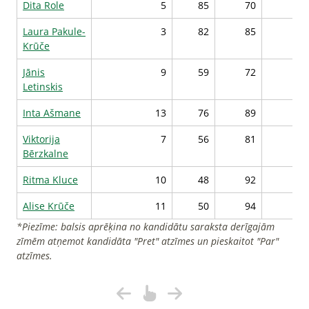
Dita Role
5
85
70
8
Laura Pakule-
3
82
85
8
Krūče
Jānis
9
59
72
7
Letinskis
Inta Ašmane
13
76
89
7
Viktorija
7
56
81
7
Bērzkalne
Ritma Kluce
10
48
92
7
Alise Krūče
11
50
94
7
*Piezīme: balsis aprēķina no kandidātu saraksta derīgajām
zīmēm atņemot kandidāta "Pret" atzīmes un pieskaitot "Par"
atzīmes.