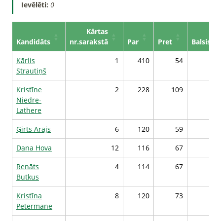
Ievēlēti:
0
Kārtas
Kandidāts
nr.sarakstā
Par
Pret
Balsis*
Kārlis
1
410
54
11
Strautiņš
Kristīne
2
228
109
9
Niedre-
Lathere
Ģirts Arājs
6
120
59
8
Dana Hova
12
116
67
8
Renāts
4
114
67
8
Butkus
Kristīna
8
120
73
8
Petermane