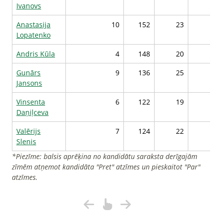
Ivanovs
Anastasija
10
152
23
10
Lopatenko
Andris Kūla
4
148
20
10
Gunārs
9
136
25
10
Jansons
Vinsenta
6
122
19
10
Daņiļceva
Valērijs
7
124
22
10
Slenis
*Piezīme: balsis aprēķina no kandidātu saraksta derīgajām
zīmēm atņemot kandidāta "Pret" atzīmes un pieskaitot "Par"
atzīmes.