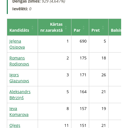
Derīgās zīmes:
929 (4,647%)
Ievēlēti:
0
Kārtas
Kandidāts
nr.sarakstā
Par
Pret
Balsis*
Jeļena
1
690
5
16
Osipova
Romans
2
175
18
10
Rodionovs
Igors
3
171
26
10
Glazunovs
Aleksandrs
5
164
21
10
Bērziņš
Ieva
8
157
19
10
Komarova
Oļegs
11
151
21
10