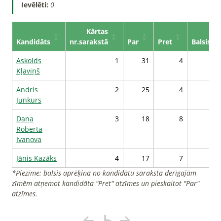
Ievēlēti:
0
Kārtas
Kandidāts
nr.sarakstā
Par
Pret
Balsis*
Askolds
1
31
4
1
Kļaviņš
Andris
2
25
4
Junkurs
Dana
3
18
8
Roberta
Ivanova
Jānis Kazāks
4
17
7
*Piezīme: balsis aprēķina no kandidātu saraksta derīgajām
zīmēm atņemot kandidāta "Pret" atzīmes un pieskaitot "Par"
atzīmes.