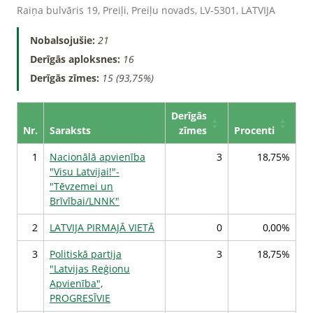
Raiņa bulvāris 19, Preiļi, Preiļu novads, LV-5301, LATVIJA
Nobalsojušie:
21
Derīgās aploksnes:
16
Derīgās zīmes:
15 (93,75%)
Derīgās
Nr.
Saraksts
zīmes
Procenti
1
Nacionālā apvienība
3
18,75%
"Visu Latvijai!"-
"Tēvzemei un
Brīvībai/LNNK"
2
LATVIJA PIRMAJĀ VIETĀ
0
0,00%
3
Politiskā partija
3
18,75%
"Latvijas Reģionu
Apvienība",
PROGRESĪVIE