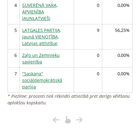
4
SUVERĒNĀ VARA,
0
0,00%
APVIENĪBA
JAUNLATVIEŠI
5
LATGALES PARTIJA,
9
56,25%
Jaunā VIENOTĪBA,
Latvijas attīstībai
6
Zaļo un Zemnieku
0
0,00%
savienība
7
"Saskaņa"
0
0,00%
sociāldemokrātiskā
partija
* Piezīme: procenti tiek rēķināti attiecībā pret derīgo vēlēšanu
aplokšņu kopskaitu.