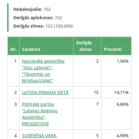
Nobalsojušie:
102
Derīgās aploksnes:
102
Derīgās zīmes:
102 (100,00%)
Derīgās
Nr.
Saraksts
zīmes
Procenti
1
Nacionālā apvienība
2
1,96%
"Visu Latvijai!"-
"Tēvzemei un
Brīvībai/LNNK"
2
LATVIJA PIRMAJĀ VIETĀ
15
14,71%
3
Politiskā partija
7
6,86%
"Latvijas Reģionu
Apvienība",
PROGRESĪVIE
4
SUVERĒNĀ VARA,
5
4,90%