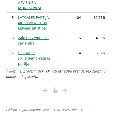
APVIENĪBA
JAUNLATVIEŠI
5
LATGALES PARTIJA,
64
62,75%
Jaunā VIENOTĪBA,
Latvijas attīstībai
6
Zaļo un Zemnieku
5
4,90%
savienība
7
"Saskaņa"
4
3,92%
sociāldemokrātiskā
partija
* Piezīme: procenti tiek rēķināti attiecībā pret derīgo vēlēšanu
aplokšņu kopskaitu.
Pēdējais atjauninājums veikts: 20.06.2025. plkst. 18:57