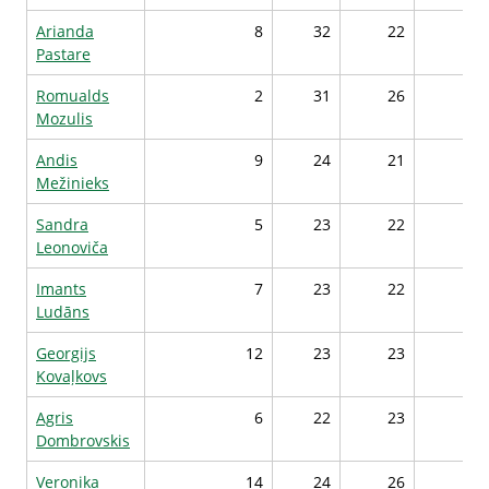
Arianda
8
32
22
2
Pastare
Romualds
2
31
26
2
Mozulis
Andis
9
24
21
2
Mežinieks
Sandra
5
23
22
2
Leonoviča
Imants
7
23
22
2
Ludāns
Georgijs
12
23
23
2
Kovaļkovs
Agris
6
22
23
2
Dombrovskis
Veronika
14
24
26
2