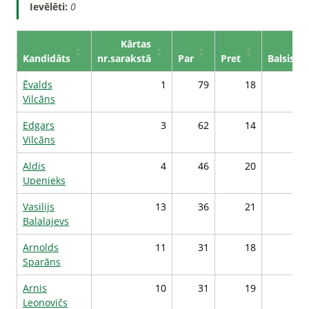
Ievēlēti:
0
Kārtas
Kandidāts
nr.sarakstā
Par
Pret
Balsis*
Ēvalds
1
79
18
3
Vilcāns
Edgars
3
62
14
2
Vilcāns
Aldis
4
46
20
2
Upenieks
Vasilijs
13
36
21
2
Balalajevs
Arnolds
11
31
18
2
Sparāns
Arnis
10
31
19
2
Leonovičs