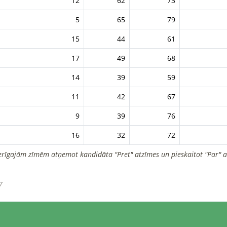
12
62
73
5
65
79
15
44
61
17
49
68
14
39
59
11
42
67
9
39
76
16
32
72
erīgajām zīmēm atņemot kandidāta "Pret" atzīmes un pieskaitot "Par" a
7