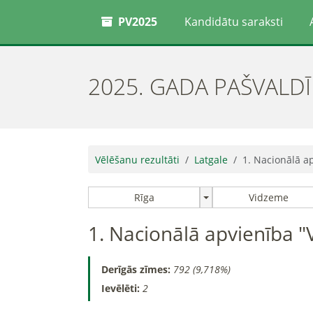
PV2025
Kandidātu saraksti
2025. GADA PAŠVALD
Vēlēšanu rezultāti
Latgale
1. Nacionālā ap
Rīga
Vidzeme
1. Nacionālā apvienība "
Derīgās zīmes:
792 (9,718%)
Ievēlēti:
2