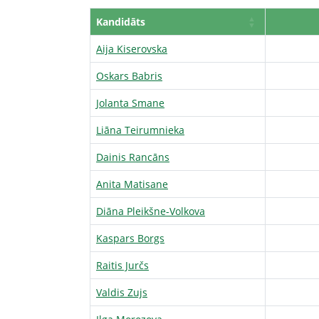
Kandidāts
Aija Kiserovska
Oskars Babris
Jolanta Smane
Liāna Teirumnieka
Dainis Rancāns
Anita Matisane
Diāna Pleikšne-Volkova
Kaspars Borgs
Raitis Jurčs
Valdis Zujs