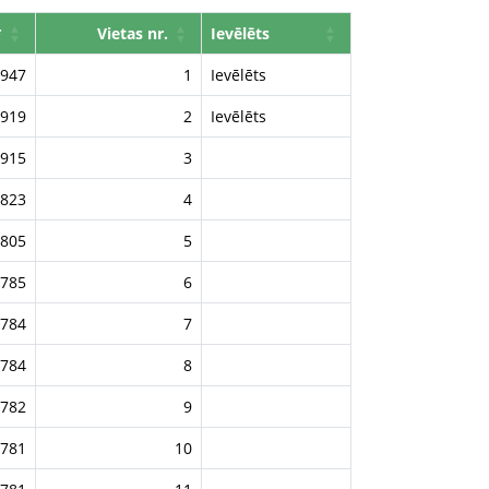
*
Vietas nr.
Ievēlēts
947
1
Ievēlēts
919
2
Ievēlēts
915
3
823
4
805
5
785
6
784
7
784
8
782
9
781
10