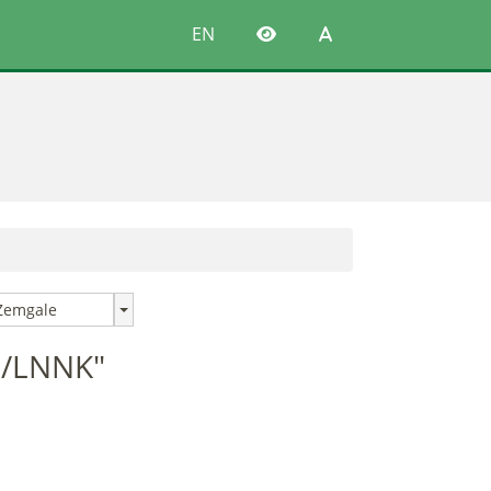
EN
Zemgale
ai/LNNK"