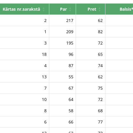
Kārtas nr.sarakstā
Par
Pret
Balsis
2
217
62
1
209
82
3
195
72
18
96
65
4
87
74
13
55
62
7
67
75
10
64
72
8
58
68
6
66
77