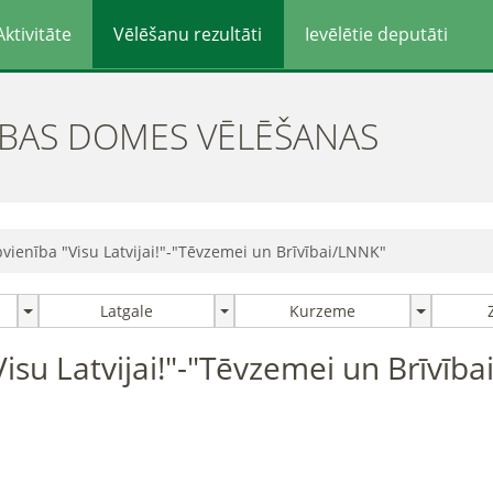
Aktivitāte
Vēlēšanu rezultāti
Ievēlētie deputāti
ĪBAS DOMES VĒLĒŠANAS
vienība "Visu Latvijai!"-"Tēvzemei un Brīvībai/LNNK"
Latgale
Kurzeme
Visu Latvijai!"-"Tēvzemei un Brīvīb