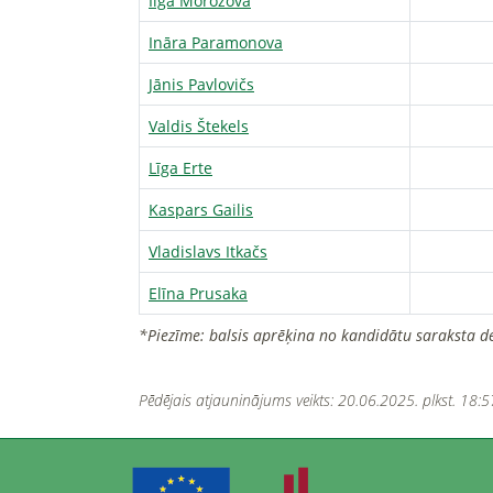
Ilga Morozova
Ināra Paramonova
Jānis Pavlovičs
Valdis Štekels
Līga Erte
Kaspars Gailis
Vladislavs Itkačs
Elīna Prusaka
*Piezīme: balsis aprēķina no kandidātu saraksta d
Pēdējais atjauninājums veikts: 20.06.2025. plkst. 18:5