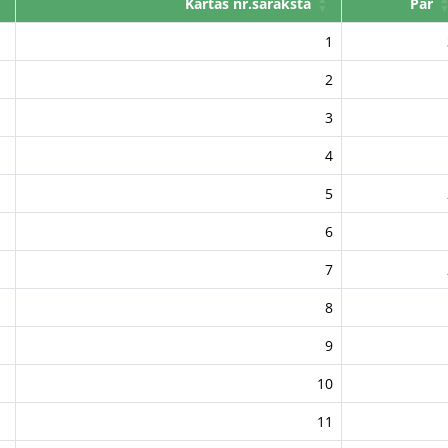
Kārtas nr.sarakstā
Par
1
2
3
4
5
6
7
8
9
10
11