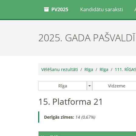
PV2025
Kandidātu saraksti
2025. GADA PAŠVALD
Vēlēšanu rezultāti
Rīga
Rīga
111. RĪGA
Rīga
Vidzeme
15. Platforma 21
Derīgās zīmes:
14 (0,67%)