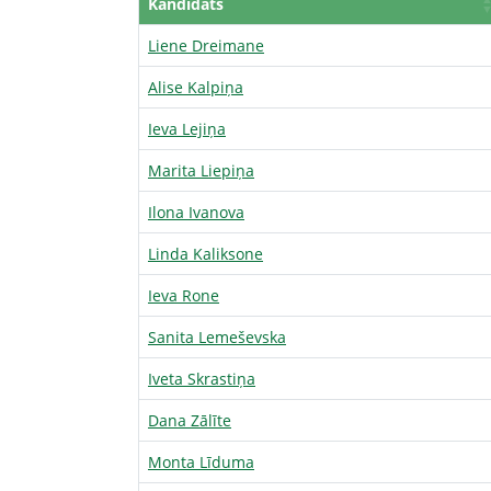
Kandidāts
Liene Dreimane
Alise Kalpiņa
Ieva Lejiņa
Marita Liepiņa
Ilona Ivanova
Linda Kaliksone
Ieva Rone
Sanita Lemeševska
Iveta Skrastiņa
Dana Zālīte
Monta Līduma