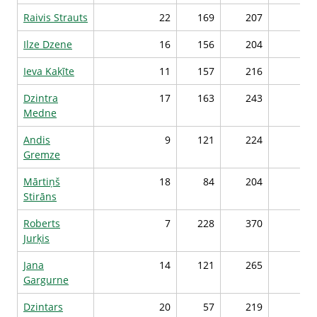
Raivis Strauts
22
169
207
30
Ilze Dzene
16
156
204
30
Ieva Kaķīte
11
157
216
30
Dzintra
17
163
243
30
Medne
Andis
9
121
224
30
Gremze
Mārtiņš
18
84
204
29
Stirāns
Roberts
7
228
370
29
Jurķis
Jana
14
121
265
29
Gargurne
Dzintars
20
57
219
29