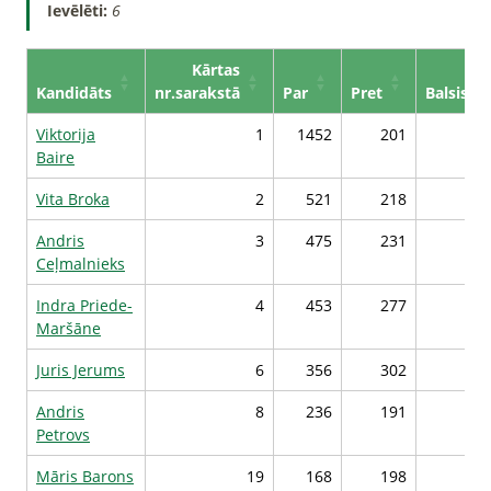
Ievēlēti:
6
Kārtas
Kandidāts
nr.sarakstā
Par
Pret
Balsis*
Viktorija
1
1452
201
43
Baire
Vita Broka
2
521
218
34
Andris
3
475
231
33
Ceļmalnieks
Indra Priede-
4
453
277
32
Maršāne
Juris Jerums
6
356
302
31
Andris
8
236
191
31
Petrovs
Māris Barons
19
168
198
30