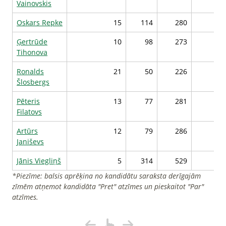
Vainovskis
Oskars Repke
15
114
280
29
Ģertrūde
10
98
273
29
Tihonova
Ronalds
21
50
226
29
Šlosbergs
Pēteris
13
77
281
29
Filatovs
Artūrs
12
79
286
29
Janiševs
Jānis Viegliņš
5
314
529
28
*Piezīme: balsis aprēķina no kandidātu saraksta derīgajām
zīmēm atņemot kandidāta "Pret" atzīmes un pieskaitot "Par"
atzīmes.