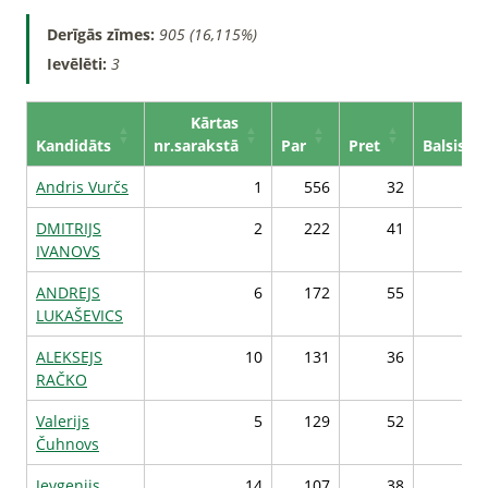
Derīgās zīmes:
905 (16,115%)
Ievēlēti:
3
Kārtas
Kandidāts
nr.sarakstā
Par
Pret
Balsis*
Andris Vurčs
1
556
32
14
DMITRIJS
2
222
41
10
IVANOVS
ANDREJS
6
172
55
10
LUKAŠEVICS
ALEKSEJS
10
131
36
10
RAČKO
Valerijs
5
129
52
9
Čuhnovs
Jevgenijs
14
107
38
9