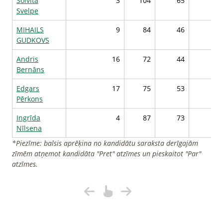
Solvita
3
104
65
9
Svelpe
MIHAILS
9
84
46
9
GUDKOVS
Andris
16
72
44
9
Bernāns
Edgars
17
75
53
9
Pērkons
Ingrīda
4
87
73
9
Nīlsena
*Piezīme: balsis aprēķina no kandidātu saraksta derīgajām
zīmēm atņemot kandidāta "Pret" atzīmes un pieskaitot "Par"
atzīmes.