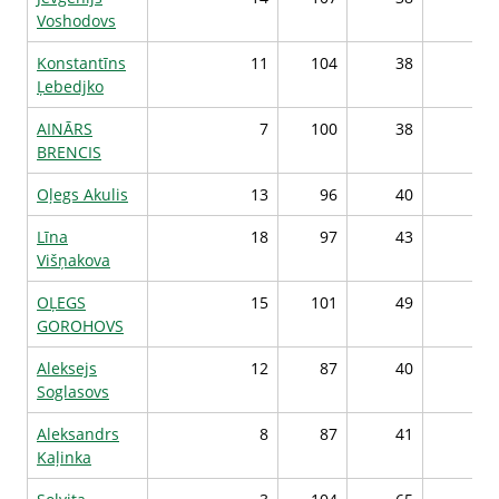
Voshodovs
Konstantīns
11
104
38
9
Ļebedjko
AINĀRS
7
100
38
9
BRENCIS
Oļegs Akulis
13
96
40
9
Līna
18
97
43
9
Višņakova
OĻEGS
15
101
49
9
GOROHOVS
Aleksejs
12
87
40
9
Soglasovs
Aleksandrs
8
87
41
9
Kaļinka