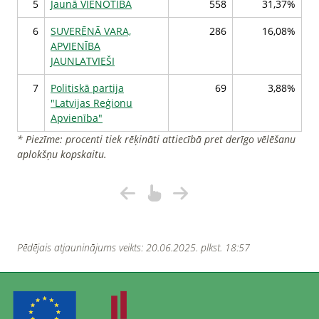
5
Jaunā VIENOTĪBA
558
31,37%
6
SUVERĒNĀ VARA,
286
16,08%
APVIENĪBA
JAUNLATVIEŠI
7
Politiskā partija
69
3,88%
"Latvijas Reģionu
Apvienība"
* Piezīme: procenti tiek rēķināti attiecībā pret derīgo vēlēšanu
aplokšņu kopskaitu.
Pēdējais atjauninājums veikts: 20.06.2025. plkst. 18:57