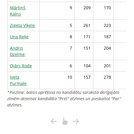
Mārtiņš
9
209
170
18
Kalns
Zigeta Vīķele
5
261
223
18
Una Reķe
8
171
187
17
Andris
7
151
204
17
Dzelme
Ojārs Rode
6
104
201
16
Iveta
10
157
278
16
Purmale
*Piezīme: balsis aprēķina no kandidātu saraksta derīgajām
zīmēm atņemot kandidāta "Pret" atzīmes un pieskaitot "Par"
atzīmes.