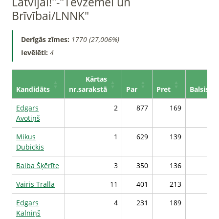
Latvijai!"-"Tēvzemei un
Brīvībai/LNNK"
Derīgās zīmes:
1770 (27,006%)
Ievēlēti:
4
Kārtas
Kandidāts
nr.sarakstā
Par
Pret
Balsis*
Edgars
2
877
169
24
Avotiņš
Mikus
1
629
139
22
Dubickis
Baiba Šķērīte
3
350
136
19
Vairis Tralla
11
401
213
19
Edgars
4
231
189
18
Kalniņš