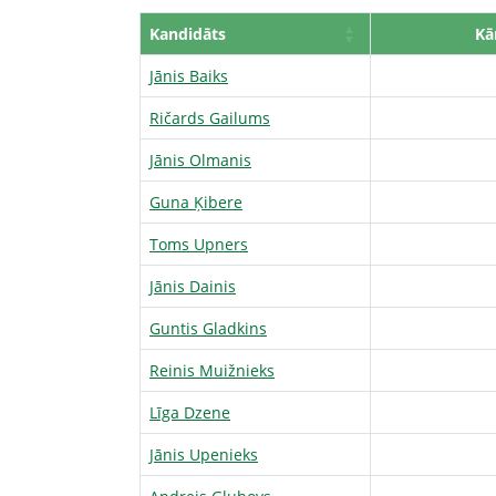
Kandidāts
Kā
Jānis Baiks
Ričards Gailums
Jānis Olmanis
Guna Ķibere
Toms Upners
Jānis Dainis
Guntis Gladkins
Reinis Muižnieks
Līga Dzene
Jānis Upenieks