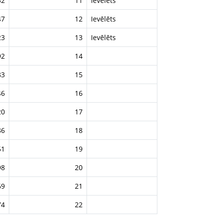
52
11
Ievēlēts
47
12
Ievēlēts
23
13
Ievēlēts
92
14
83
15
46
16
20
17
86
18
51
19
98
20
69
21
74
22