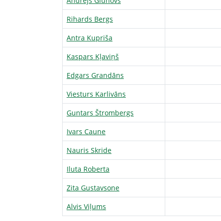
Andrejs Gluhovs
Rihards Bergs
Antra Kupriša
Kaspars Kļaviņš
Edgars Grandāns
Viesturs Karlivāns
Guntars Štrombergs
Ivars Caune
Nauris Skride
Iluta Roberta
Zita Gustavsone
Alvis Viļums