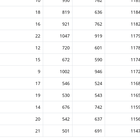
10
950
762
118
18
819
636
118
16
921
762
118
22
1047
919
117
12
720
601
117
15
672
590
117
9
1002
946
117
17
546
524
116
19
530
543
116
14
676
742
115
20
542
637
115
21
501
691
114