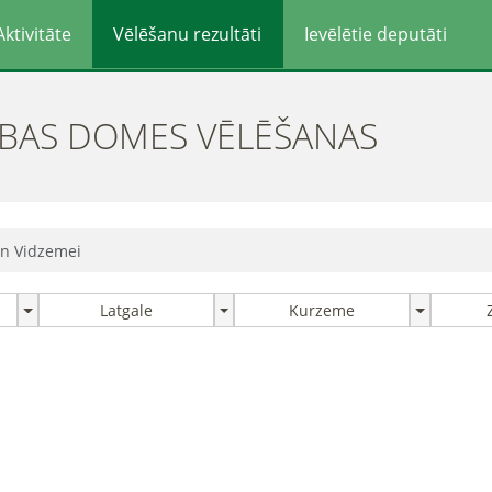
Aktivitāte
Vēlēšanu rezultāti
Ievēlētie deputāti
ĪBAS DOMES VĒLĒŠANAS
un Vidzemei
Latgale
Kurzeme