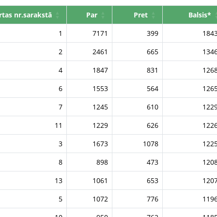
rtas nr.sarakstā
Par
Pret
Balsis*
1
7171
399
184
2
2461
665
134
4
1847
831
126
6
1553
564
126
7
1245
610
122
11
1229
626
122
3
1673
1078
122
8
898
473
120
13
1061
653
120
5
1072
776
119