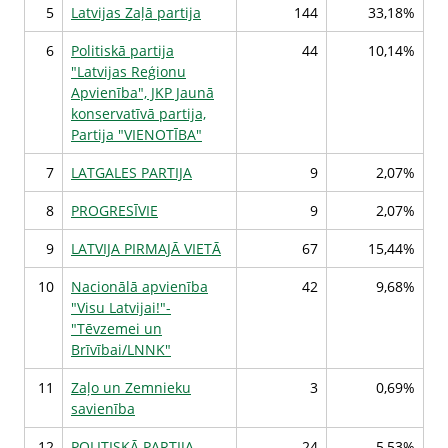
5
Latvijas Zaļā partija
144
33,18%
6
Politiskā partija
44
10,14%
"Latvijas Reģionu
Apvienība", JKP Jaunā
konservatīvā partija,
Partija "VIENOTĪBA"
7
LATGALES PARTIJA
9
2,07%
8
PROGRESĪVIE
9
2,07%
9
LATVIJA PIRMAJĀ VIETĀ
67
15,44%
10
Nacionālā apvienība
42
9,68%
"Visu Latvijai!"-
"Tēvzemei un
Brīvībai/LNNK"
11
Zaļo un Zemnieku
3
0,69%
savienība
12
POLITISKĀ PARTIJA
24
5,53%