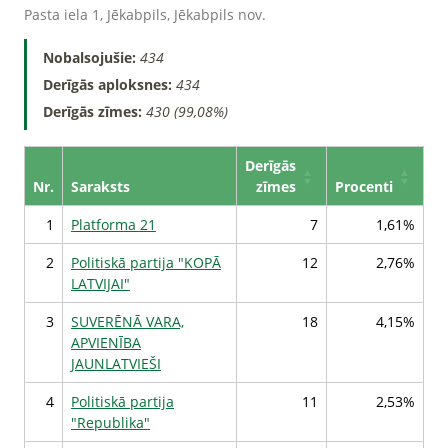
Pasta iela 1, Jēkabpils, Jēkabpils nov.
Nobalsojušie:
434
Derīgās aploksnes:
434
Derīgās zīmes:
430 (99,08%)
Derīgās
Nr.
Saraksts
zīmes
Procenti
1
Platforma 21
7
1,61%
2
Politiskā partija "KOPĀ
12
2,76%
LATVIJAI"
3
SUVERĒNĀ VARA,
18
4,15%
APVIENĪBA
JAUNLATVIEŠI
4
Politiskā partija
11
2,53%
"Republika"