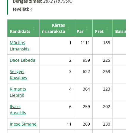
Derīgās zīmes:
2872 (18,795%)
Ievēlēti:
4
Kārtas
Kandidāts
nr.sarakstā
Par
Pret
Balsis*
Mārtiņš
1
1111
183
38
Limanskis
Dace Lebeda
2
959
225
36
Sergejs
3
622
263
32
Kovaļovs
Rimants
4
364
223
30
Liepiņš
Ilvars
6
259
202
29
Auseklis
Inese Šīmane
11
269
230
29