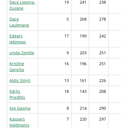
Dace Liepiņa-
19
241
238
28
Zusāne
Dace
5
268
278
28
Laukmane
Edgars
17
199
242
28
Jekimovs
Linda Zemīte
9
203
251
28
Kristīne
16
196
251
28
Gereiša
Aldis Siliņš
13
161
226
28
Kārlis
18
143
208
28
Priedītis
Ilze Gasiņa
8
214
290
27
Kaspars
7
220
297
27
Valdmanis