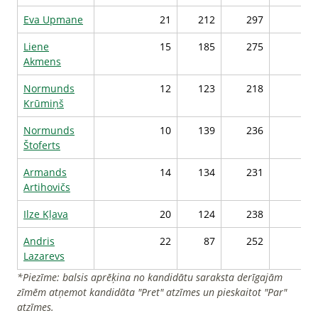
Eva Upmane
21
212
297
27
Liene
15
185
275
27
Akmens
Normunds
12
123
218
27
Krūmiņš
Normunds
10
139
236
27
Štoferts
Armands
14
134
231
27
Artihovičs
Ilze Kļava
20
124
238
27
Andris
22
87
252
27
Lazarevs
*Piezīme: balsis aprēķina no kandidātu saraksta derīgajām
zīmēm atņemot kandidāta "Pret" atzīmes un pieskaitot "Par"
atzīmes.