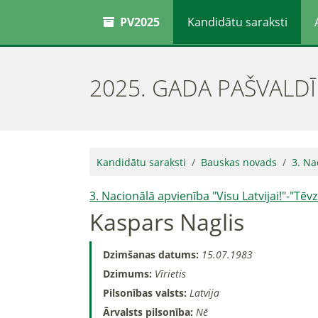
PV2025
Kandidātu saraksti
2025. GADA PAŠVALD
Kandidātu saraksti
Bauskas novads
3. Na
3. Nacionālā apvienība "Visu Latvijai!"-"Tē
Kaspars Naglis
Dzimšanas datums:
15.07.1983
Dzimums:
Vīrietis
Pilsonības valsts:
Latvija
Ārvalsts pilsonība:
Nē