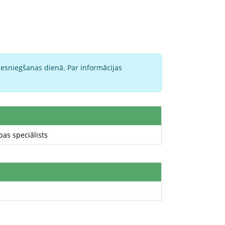
iesniegšanas dienā. Par informācijas
as speciālists