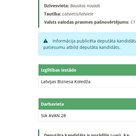
Dzīvesvieta:
Bauskas novads
Tautība:
Latvietis/latviete
Valsts valodas prasmes pašnovērtējums:
C1
Informācija publicēta deputāta kandidāta
patiesumu atbild deputāta kandidāts.
Izglītības iestāde
Latvijas Biznesa Koledža
Darbavieta
SIA AVAN 28
Deputāta kandidāts ir norādījis (-usi), ka: