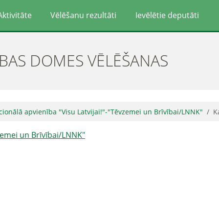
Aktivitāte
Vēlēšanu rezultāti
Ievēlētie deputāti
ĪBAS DOMES VĒLĒŠANAS
cionālā apvienība "Visu Latvijai!"-"Tēvzemei un Brīvībai/LNNK"
K
vzemei un Brīvībai/LNNK"