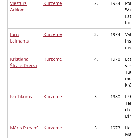
Viesturs
Kurzeme
2.
1984
Politi
Arklons
"Aust
Latvij
locekl
Juris
Kurzeme
3.
1974
Valsts
Leimants
inspek
inspek
Kristiāna
Kurzeme
4.
1978
Latvij
Štrāle-Dreika
vēstur
Tautas
muzej
krāju
Ivo Tikums
Kurzeme
5.
1980
LSEZ 
Termin
darbīb
Direkt
Māris Purviņš
Kurzeme
6.
1973
Heide
Mater