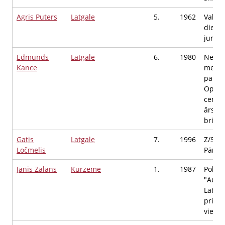
Agris Puters
Latgale
5.
1962
Valst
dienes
jurists
Edmunds
Latgale
6.
1980
Neatl
Kance
medic
palīdz
Opera
centra
ārsts
brigād
Gatis
Latgale
7.
1996
Z/S Kal
Ločmelis
Pārva
Jānis Zalāns
Kurzeme
1.
1987
Politi
"Aust
Latvij
priekš
vietni