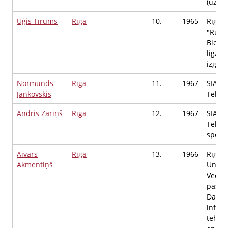
(uzņē
Uģis Tīrums
Rīga
10.
1965
Rīgas 
"Rūpju
Biedrī
ligzda
izglīt
Normunds
Rīga
11.
1967
SIA "S
Jankovskis
Tehnis
Andris Zariņš
Rīga
12.
1967
SIA VR
Tehni
speciā
Aivars
Rīga
13.
1966
Rīgas
Akmentiņš
Univer
Vecāk
pasni
Datorz
inform
tehnol