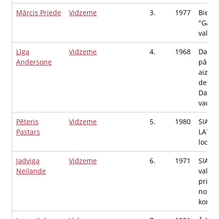
Mārcis Priede
Vidzeme
3.
1977
Biedr
"Gaud
valdes
Līga
Vidzeme
4.
1968
Dabas
Andersone
pārva
aizsar
depar
Dabas
vadītā
Pēteris
Vidzeme
5.
1980
SIA "
Pastars
LATVIA
locekl
Jadviga
Vidzeme
6.
1971
SIA "
Neilande
valde
priekš
nodok
konsu