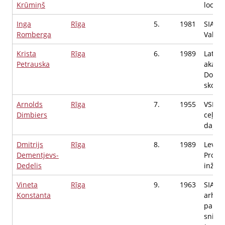
Krūmiņš
locekl
Inga
Rīga
5.
1981
SIA "
Romberga
Valdes
Krista
Rīga
6.
1989
Latvij
Petrauska
akadē
Dokto
skolas
Arnolds
Rīga
7.
1955
VSIA L
Dimbiers
ceļi, 
daļas 
Dmitrijs
Rīga
8.
1989
Levelp
Dementjevs-
Progr
Dedelis
inženi
Vineta
Rīga
9.
1963
SIA Ķ
Konstanta
arhivā
pakal
sniedz