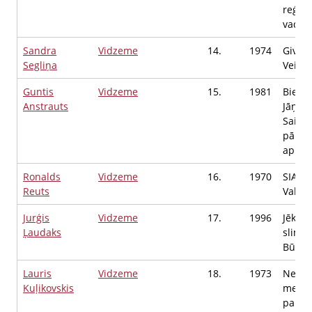
reģio
vadītā
Sandra
Vidzeme
14.
1974
Given 
Segliņa
Veikal
Guntis
Vidzeme
15.
1981
Biedrī
Anstrauts
Jāņa P
Saimn
pārzin
aprūp
Ronalds
Vidzeme
16.
1970
SIA G
Reuts
Valdes
Jurģis
Vidzeme
17.
1996
Jēkabp
Ļaudaks
slimnī
Būvinž
Lauris
Vidzeme
18.
1973
Neatl
Kuļikovskis
medic
palīdz