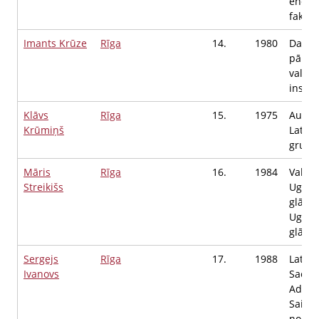
enerģ
fakult
Imants Krūze
Rīga
14.
1980
Dabas
pārval
valsts
inspek
Klāvs
Rīga
15.
1975
Austo
Krūmiņš
Latvij
grupas
Māris
Rīga
16.
1984
Valsts
Streikišs
Uguns
glābša
Uguns
glābēj
Sergejs
Rīga
17.
1988
Latvij
Ivanovs
Saeim
Admini
Saimn
nodro