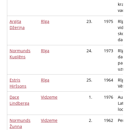
krava
vadītā
Argita
Rīga
23.
1975
Rīgas 
Džeriņa
viduss
skolot
darba
Normunds
Rīga
24.
1973
Rīgas
Kuplēns
daiļa
pamat
uzrau
Estris
Rīga
25.
1964
Rīgas 
Hiršsons
Vēstur
Dace
Vidzeme
1.
1976
Austo
Lindberga
Latvij
locekl
Normunds
Vidzeme
2.
1962
Pensi
Žunna