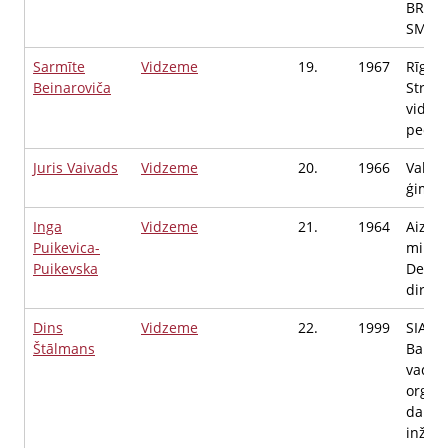
BRIG 
SMC
Sarmīte
Vidzeme
19.
1967
Rīgas
Beinaroviča
Straz
viduss
pedag
Juris Vaivads
Vidzeme
20.
1966
Valka
ģimnāz
Inga
Vidzeme
21.
1964
Aizsa
Puikevica-
minist
Puikevska
Depar
direkt
Dins
Vidzeme
22.
1999
SIA "
Štālmans
Baltic
vadīb
organi
darba 
inženi