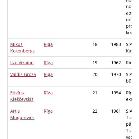
nodaļ
apsai
un ser
projek
koord
Mikus
Rīga
18.
1983
SIA DE
Kokenbergs
Kasier
Ilze Vikaine
Rīga
19.
1962
Rimi, 
Valdis Groza
Rīga
20.
1970
SIA "L
būvst
Edvīns
Rīga
21.
1954
Rīgas 
Kleščevskis
ēkas 
Artis
Rīga
22.
1981
SIA "R
Mugurevičs
Trans
pārval
Transp
vadītā