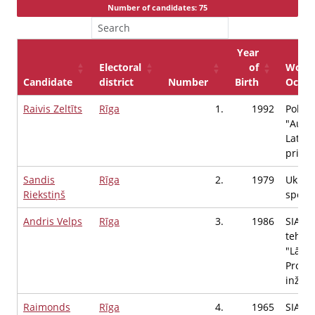
Number of candidates: 75
Year
Electoral
of
Workp
Candidate
district
Number
Birth
Occup
Raivis Zeltīts
Rīga
1.
1992
Politi
"Aust
Latvij
priekš
Sandis
Rīga
2.
1979
Ukrai
Riekstiņš
spēki,
Andris Velps
Rīga
3.
1986
SIA Zi
tehnis
"Lāsm
Progr
inženi
Raimonds
Rīga
4.
1965
SIA W