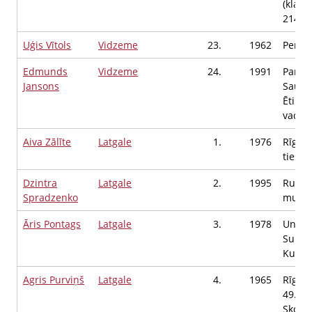
(klasi
2141 1
Uģis Vītols
Vidzeme
23.
1962
Pensi
Edmunds
Vidzeme
24.
1991
Partij
Jansons
Saule 
Ētikas
vadītā
Aiva Zālīte
Latgale
1.
1976
Rīgas 
tiesas
Dzintra
Latgale
2.
1995
Rundāl
Spradzenko
muzejs
Āris Pontags
Latgale
3.
1978
Unite
Suppo
Kuģu 
Agris Purviņš
Latgale
4.
1965
Rīgas
49.vid
Skolot