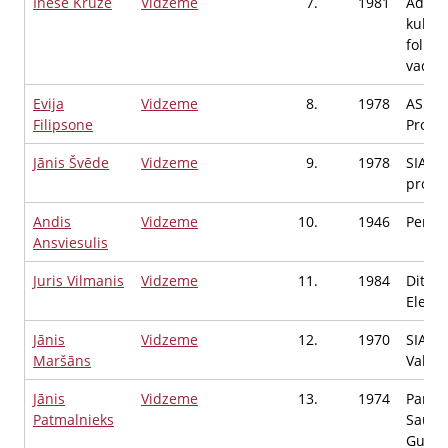
Inese Krūze
Vidzeme
7.
1981
Ādažu
kultūr
folklo
vadītā
Evija
Vidzeme
8.
1978
AS DA
Filipsone
Projek
Jānis Švēde
Vidzeme
9.
1978
SIA "Le
projek
Andis
Vidzeme
10.
1946
Pensi
Ansviesulis
Juris Vilmanis
Vidzeme
11.
1984
Ditra 
Elektri
Jānis
Vidzeme
12.
1970
SIA "M
Maršāns
Valdes
Jānis
Vidzeme
13.
1974
Partij
Patmalnieks
Saule 
Gulbe