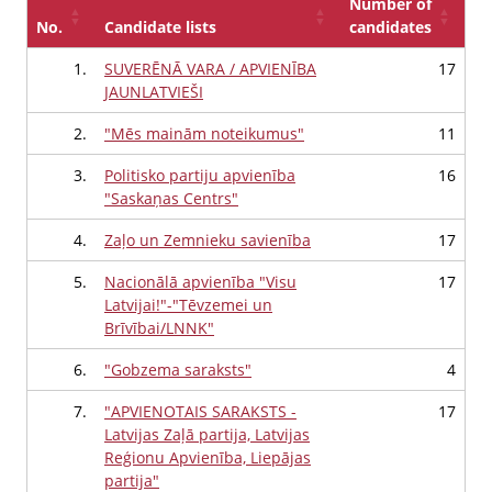
Number of
No.
Candidate lists
candidates
1.
SUVERĒNĀ VARA / APVIENĪBA
17
JAUNLATVIEŠI
2.
"Mēs mainām noteikumus"
11
3.
Politisko partiju apvienība
16
"Saskaņas Centrs"
4.
Zaļo un Zemnieku savienība
17
5.
Nacionālā apvienība "Visu
17
Latvijai!"-"Tēvzemei un
Brīvībai/LNNK"
6.
"Gobzema saraksts"
4
7.
"APVIENOTAIS SARAKSTS -
17
Latvijas Zaļā partija, Latvijas
Reģionu Apvienība, Liepājas
partija"