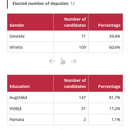
Elacted number of deputies:
12
Number of
Gender
candidates
Percentage
Sieviete
71
39,4%
Vīrietis
109
60,6%
Number of
Education
candidates
Percentage
Augstākā
147
81,7%
Vidējā
31
17,2%
Pamata
2
1,1%