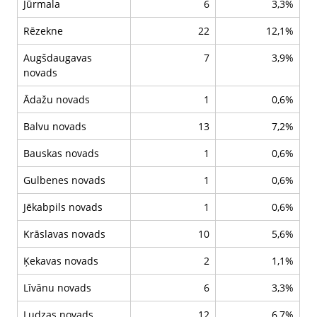
Jūrmala
6
3,3%
Rēzekne
22
12,1%
Augšdaugavas
7
3,9%
novads
Ādažu novads
1
0,6%
Balvu novads
13
7,2%
Bauskas novads
1
0,6%
Gulbenes novads
1
0,6%
Jēkabpils novads
1
0,6%
Krāslavas novads
10
5,6%
Ķekavas novads
2
1,1%
Līvānu novads
6
3,3%
Ludzas novads
12
6,7%