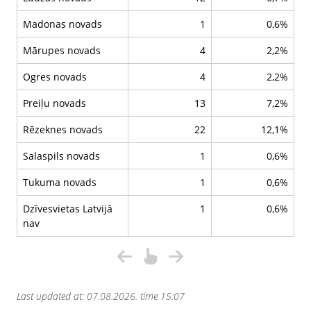
Madonas novads
1
0,6%
Mārupes novads
4
2,2%
Ogres novads
4
2,2%
Preiļu novads
13
7,2%
Rēzeknes novads
22
12,1%
Salaspils novads
1
0,6%
Tukuma novads
1
0,6%
Dzīvesvietas Latvijā
1
0,6%
nav
Last updated at: 07.08.2026. time 15:07