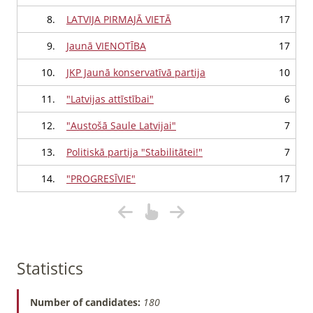
8.
LATVIJA PIRMAJĀ VIETĀ
17
9.
Jaunā VIENOTĪBA
17
10.
JKP Jaunā konservatīvā partija
10
11.
"Latvijas attīstībai"
6
12.
"Austošā Saule Latvijai"
7
13.
Politiskā partija "Stabilitātei!"
7
14.
"PROGRESĪVIE"
17
Statistics
Number of candidates:
180