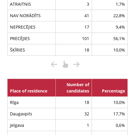
ATRAITNIS
3
1,7%
NAV NORĀDĪTS
41
22,8%
NEPRECĒJIES
17
9,4%
PRECĒJIES
101
56,1%
ŠĶĪRIES
18
10,0%
Number of
Place of residence
candidates
Percentage
Rīga
18
10,0%
Daugavpils
32
17,7%
Jelgava
1
0,6%