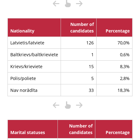
Number of
Nationality
candidates
Percentage
Latvietis/latviete
126
70,0%
Baltkrievs/baltkrieviete
1
0,6%
Krievs/krieviete
15
8,3%
Polis/poliete
5
2,8%
Nav norādīta
33
18,3%
Number of
Marital statuses
candidates
Percentage