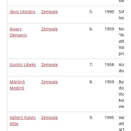
vadītā
Jānis Utināns
Zemgale
5.
1990
SIA "B
locekl
Aivars
Zemgale
6.
1959
Nodib
Okmanis
"Rundā
atbals
Valde
priekš
Guntis Libeks
Zemgale
7.
1958
Aizkr
dome,
Mārtiņš
Zemgale
8.
1959
Bausk
Mediņš
dome,
Vides 
komite
vietni
Valters Kalvis
Zemgale
9.
1995
Valsts
Vitte
attīst
IKT p