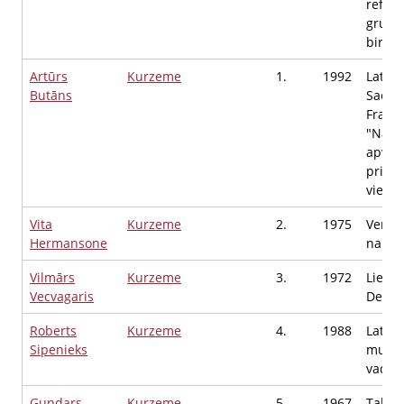
reform
grupa
biroja
Artūrs
Kurzeme
1.
1992
Latvij
Butāns
Saeim
Frakci
"Naci
apvie
priekš
vietni
Vita
Kurzeme
2.
1975
Ventsp
Hermansone
nams,
Vilmārs
Kurzeme
3.
1972
Liepā
Vecvagaris
Deput
Roberts
Kurzeme
4.
1988
Latvij
Sipenieks
muzejs
vadītā
Gundars
Kurzeme
5.
1967
Talsu 