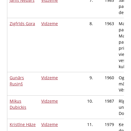
Jānis Nebars
Vidzeme
7.
1985
Salasp
pašva
deput
Zigfrīds Gora
Vidzeme
8.
1963
Madon
pašval
Madon
pašva
priekš
vietni
veselī
kultū
Gunārs
Vidzeme
9.
1960
Ogres
Rusiņš
māksl
Vēstu
Mikus
Vidzeme
10.
1987
Rīgas
Dubickis
univer
Docen
Kristīne Hāze
Vidzeme
11.
1979
Ķekav
dome,