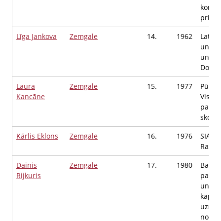
komit
priekš
Līga Jankova
Zemgale
14.
1962
Latvij
un teh
univer
Docen
Laura
Zemgale
15.
1977
Pūres
Kancāne
Vispār
pamati
skolot
Kārlis Eklons
Zemgale
16.
1976
SIA "V
Ražoš
Dainis
Zemgale
17.
1980
Bausk
Rijkuris
pašval
un
kapitā
uzrau
nodaļa