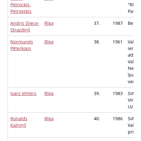
Petrockis-
"RISEB
Petrovskis
Pasni
Andris Sliece-
Rīga
37.
1987
Bezda
Strazdiņš
Normunds
Rīga
38.
1961
Valsts
Pēterkops
ierob
atbild
Valsts 
Neku
īpašu
vadītā
Ivars Vinters
Rīga
39.
1983
SIA "
Vinter
Uzņēm
Ronalds
Rīga
40.
1986
SIA "N
Kalniņš
Valde
priekš