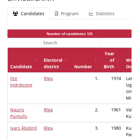
Candidates
Program
Statistics
Number of candidates: 125
Year
Electoral
of
Workp
Candidate
district
Number
Birth
Occup
Ilze
Rīga
1.
1974
Latvij
Indriksone
Izglīt
zinātn
Minist
Nauris
Rīga
2.
1961
Valsts
Puntulis
Kultūr
Ivars Āboliņš
Rīga
3.
1980
Kultūr
Parla