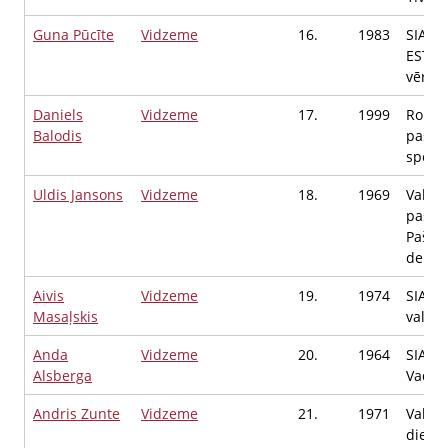
Guna Pūcīte
Vidzeme
16.
1983
SIA A
ESTATE
vērtēt
Daniels
Vidzeme
17.
1999
Ropaž
Balodis
pašval
speciā
Uldis Jansons
Vidzeme
18.
1969
Valmi
pašval
Pašva
deput
Aivis
Vidzeme
19.
1974
SIA"Sa
Masaļskis
valdes
Anda
Vidzeme
20.
1964
SIA “M
Alsberga
Vadītā
Andris Zunte
Vidzeme
21.
1971
Valst
diene