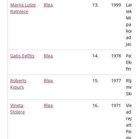
Marija Luīze
Rīga
13.
1999
Latvij
Ratniece
Iekšli
Minist
padom
komun
admini
jautā
Gatis Eglītis
Rīga
14.
1978
Pašno
Ekono
finanš
Roberts
Rīga
15.
1977
Rīgas
Ķipurs
medij
Skolot
Vineta
Rīga
16.
1971
Viedā
Stolere
admini
reģion
attīst
Pašva
depar