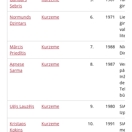
Sebris
ģimnāz
Normunds
Kurzeme
6.
1971
Liepāj
Dzintars
ģimnāz
valod
litera
Mārcis
Kurzeme
7.
1988
Nīcas 
Priedītis
Direkt
Agnese
Kurzeme
8.
1987
Ventsp
Sarma
pārval
Inženi
depar
Tehni
būvin
Uģis Lauzējs
Kurzeme
9.
1980
SIA "L
Izpild
Kristaps
Kurzeme
10.
1991
SIA “S
Kokins
medicī