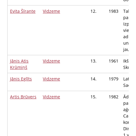
Evita Šīrante
Vidzeme
12.
1983
Talsu
pašval
Izpild
vietni
admini
un fi
jautā
Jānis Atis
Vidzeme
13.
1961
Ikšķil
Krūmiņš
Skolot
Jānis Eglīts
Vidzeme
14.
1979
Latvij
Saeim
Artis Brūvers
Vidzeme
15.
1982
Ādažu
pašva
aģent
Carni
komun
Direkt
1.viet