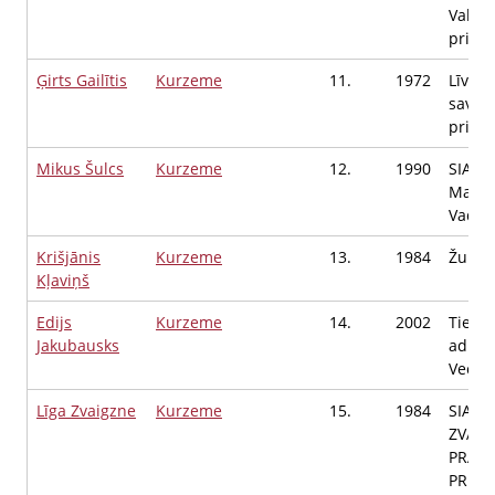
Valde
priekš
Ģirts Gailītis
Kurzeme
11.
1972
Līvu (l
savien
priekš
Mikus Šulcs
Kurzeme
12.
1990
SIA P
Manag
Vadītā
Krišjānis
Kurzeme
13.
1984
Žurnāl
Kļaviņš
Edijs
Kurzeme
14.
2002
Tiesu
Jakubausks
admini
Vecāka
Līga Zvaigzne
Kurzeme
15.
1984
SIA "L
ZVAIG
PRAKS
PRIEK