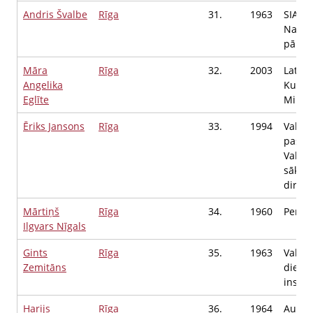
Andris Švalbe
Rīga
31.
1963
SIA "B
Namī
pārva
Māra
Rīga
32.
2003
Latvij
Angelika
Kultūr
Eglīte
Minist
Ēriks Jansons
Rīga
33.
1994
Valmi
pašval
Valmi
sākum
direkt
Mārtiņš
Rīga
34.
1960
Pensi
Ilgvars Nīgals
Gints
Rīga
35.
1963
Valsts
Zemitāns
dienes
inspek
Harijs
Rīga
36.
1964
Augst