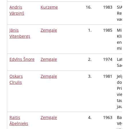
Andris
Kurzeme
16.
1983
SIA "M
Vārpiņš
Realiz
vadītā
Jānis
Zemgale
1.
1985
Minist
Vitenbergs
Klima
enerģ
minist
Edvīns Šnore
Zemgale
2.
1974
Latvij
Saeim
Oskars
Zemgale
3.
1981
Jelga
Cīrulis
dome,
Priekš
vietni
tauts
jautā
Raitis
Zemgale
4.
1963
Bausk
Ābelnieks
Vēstu