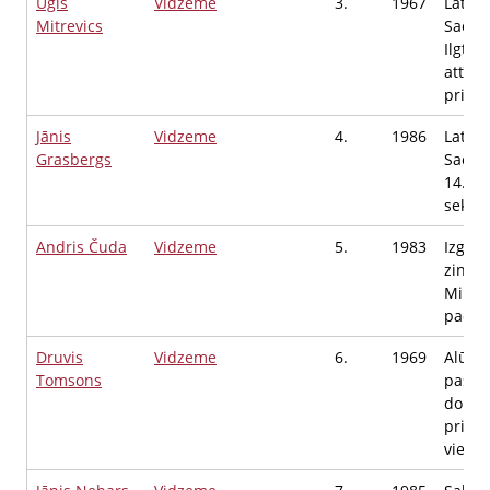
Uģis
Vidzeme
3.
1967
Latvij
Mitrevics
Saeim
Ilgtsp
attīst
priekš
Jānis
Vidzeme
4.
1986
Latvij
Grasbergs
Saeim
14. S
sekret
Andris Čuda
Vidzeme
5.
1983
Izglīt
zinātn
Minist
padom
Druvis
Vidzeme
6.
1969
Alūks
Tomsons
pašva
dome
priekš
vietni