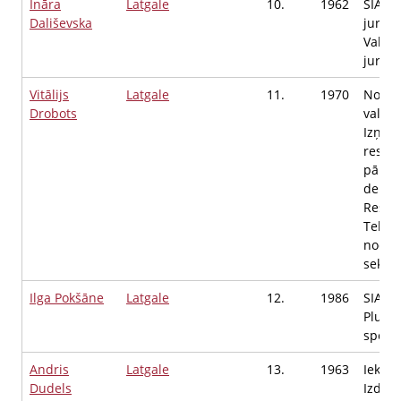
Ināra
Latgale
10.
1962
SIA "D
Dališevska
juridis
Valdes
jurist
Vitālijs
Latgale
11.
1970
Nodro
Drobots
valsts
Izņemt
resur
pārva
depar
Resur
Tehnis
nodaļ
sektor
Ilga Pokšāne
Latgale
12.
1986
SIA "A
Plus"
speciā
Andris
Latgale
13.
1963
Iekšli
Dudels
Izdien