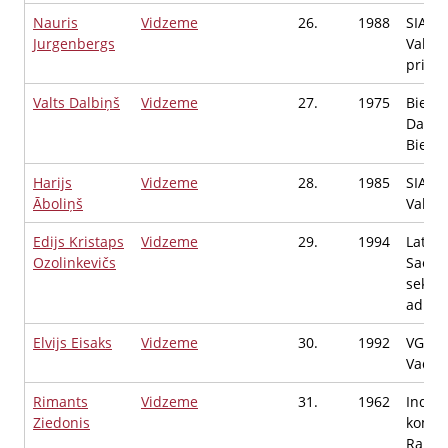
Nauris
Vidzeme
26.
1988
SIA "D
Jurgenbergs
Valde
priekš
Valts Dalbiņš
Vidzeme
27.
1975
Biedr
Darbu 
Biedrī
Harijs
Vidzeme
28.
1985
SIA Tw
Āboliņš
Valdes
Edijs Kristaps
Vidzeme
29.
1994
Latvij
Ozolinkevičs
Saeim
sekret
admin
Elvijs Eisaks
Vidzeme
30.
1992
VG-Ene
Vadītā
Rimants
Vidzeme
31.
1962
Indivi
Ziedonis
komer
Rakst