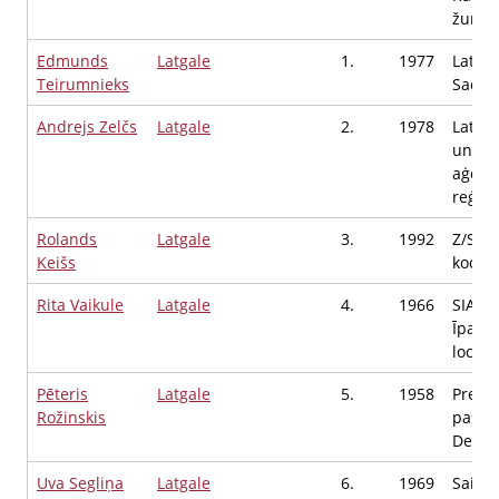
žurnāl
Edmunds
Latgale
1.
1977
Latvij
Teirumnieks
Saeim
Andrejs Zelčs
Latgale
2.
1978
Latvij
un att
aģentū
reģion
Rolands
Latgale
3.
1992
Z/S Ko
Keišs
koord
Rita Vaikule
Latgale
4.
1966
SIA A
Īpašni
locekl
Pēteris
Latgale
5.
1958
Preiļ
Rožinskis
pasval
Deput
Uva Segliņa
Latgale
6.
1969
Saimn