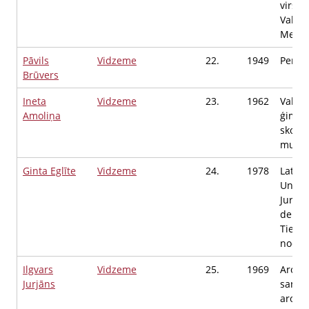
virsme
Valkas
Mežzi
Pāvils
Vidzeme
22.
1949
Pensi
Brūvers
Ineta
Vidzeme
23.
1962
Valmie
Amoliņa
ģimnāz
skolot
muzej
Ginta Eglīte
Vidzeme
24.
1978
Latvij
Univer
Juridi
depar
Tiesis
nodaļa
Ilgvars
Vidzeme
25.
1969
Arodat
Jurjāns
saņēm
arods