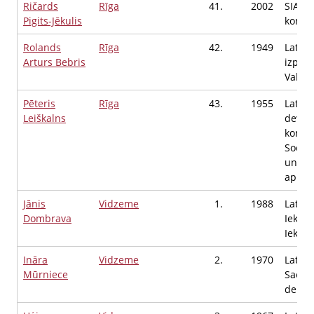
Ričards
Rīga
41.
2002
SIA "T
Pigits-Jēkulis
konsu
Rolands
Rīga
42.
1949
Latvij
Arturs Bebris
izpēte
Valdes
Pēteris
Rīga
43.
1955
Latvij
Leiškalns
devēj
konfed
Sociāl
un ves
aprūp
Jānis
Vidzeme
1.
1988
Latvij
Dombrava
Iekšli
Iekšli
Ināra
Vidzeme
2.
1970
Latvij
Mūrniece
Saeim
deput