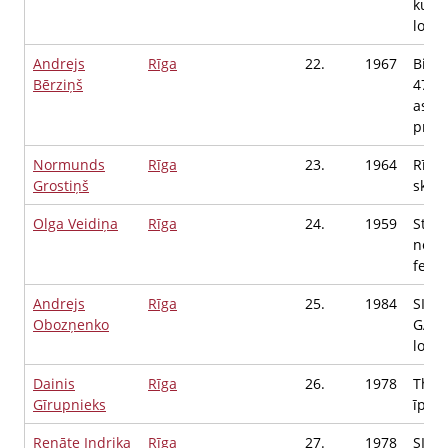
kustī
locek
Andrejs
Rīga
22.
1967
Biedr
Bērziņš
470/
asoci
priek
Normunds
Rīga
23.
1964
Rīgas
Grostiņš
skolo
Olga Veidiņa
Rīga
24.
1959
Starp
neat
feder
Andrejs
Rīga
25.
1984
SIA 
Obozņenko
GARŠ
locek
Dainis
Rīga
26.
1978
The O
Gīrupnieks
īpašn
Renāte Indrika
Rīga
27.
1978
SIA "