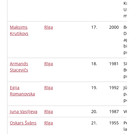
Kreis
Uzko
meis
Maksims
Rīga
17.
2000
Bold
Krutikovs
Daug
apkai
biedr
priek
Armands
Rīga
18.
1981
SIA 
Stacevičs
Būvn
proje
Egija
Rīga
19.
1992
Jūrma
Romanovska
pama
peda
Juna Vasiļjeva
Rīga
20.
1987
VCA P
Oskars Švāns
Rīga
21.
1955
Pens
labkl