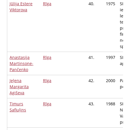
Jūlija Estere
Rīga
40.
1975
SIA A
Viktorova
iegūt
legal
tero
proli
fina
novē
speci
Anastasija
Rīga
41.
1997
SIA "
Martinsone-
aģent
Pančenko
Jeļena
Rīga
42.
2000
Pašn
Margarita
pers
Agiševa
Timurs
Rīga
43.
1988
SKO
Safiuļins
Nano
Vald
priek