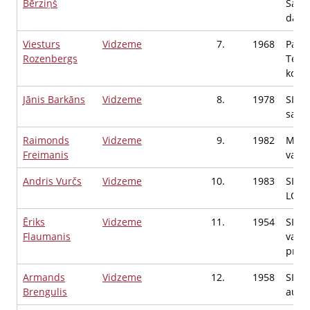
Bērziņš
Saim
darbī
Viesturs
Vidzeme
7.
1968
Pašn
Rozenbergs
Tehn
kons
Jānis Barkāns
Vidzeme
8.
1978
SIA "
sagā
Raimonds
Vidzeme
9.
1982
MedA
Freimanis
valde
Andris Vurčs
Vidzeme
10.
1983
SIA 
LOCE
Ēriks
Vidzeme
11.
1954
SIA A
Flaumanis
vald
priek
Armands
Vidzeme
12.
1958
SIA C
Brengulis
autov