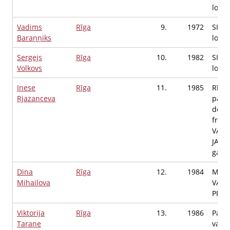
locek
Vadims
Rīga
9.
1972
SIA "
Baraņņiks
locek
Sergejs
Rīga
10.
1982
SIA S
Volkovs
locek
Inese
Rīga
11.
1985
Rīgas
Rjazanceva
pašva
dome
frak
VARA
JAUNL
galve
Dina
Rīga
12.
1984
MELL
Mihailova
VALD
PRIE
Viktorija
Rīga
13.
1986
Parti
Tarane
vara