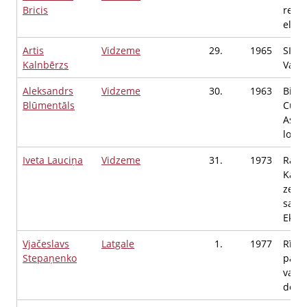
Bricis
renew
elekt
Artis
Vidzeme
29.
1965
SIA 
Kalnbērzs
Valde
Aleksandrs
Vidzeme
30.
1963
Biedr
Blūmentāls
Cust
Assoc
locek
Iveta Lauciņa
Vidzeme
31.
1973
Raun
Kaln
zemn
saim
Ekoog
Vjačeslavs
Latgale
1.
1977
Rīgas
Stepaņenko
pašva
valst
depu