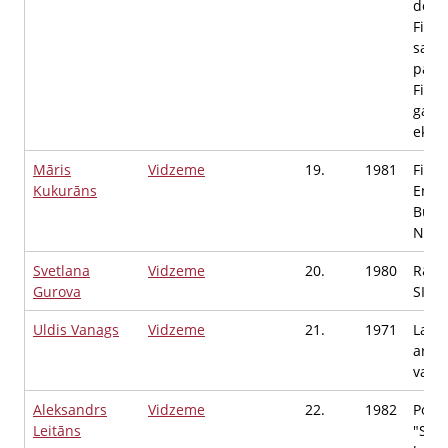
depa
Fina
saim
pārv
Fina
galv
eksp
Māris
Vidzeme
19.
1981
Finn
Kukurāns
Entr
Buvda
Norv
Svetlana
Vidzeme
20.
1980
R&B 
Gurova
SIA,
Uldis Vanags
Vidzeme
21.
1971
Latvi
arhīv
vadīt
Aleksandrs
Vidzeme
22.
1982
Polit
Leitāns
"Suve