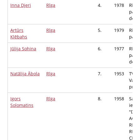
Inna Djeri
Rīga
4.
1978
Rīgas
pašv
depu
Artūrs
Rīga
5.
1979
Rīgas
Klēbahs
pašva
Jūlija Sohina
Rīga
6.
1977
Rīgas
pašva
depu
Natālija Ābola
Rīga
7.
1953
TV Al
Vald
priek
Igors
Rīga
8.
1958
Sabie
Solomatins
ierob
"DR.
ACU
REHA
REDZ
CENT