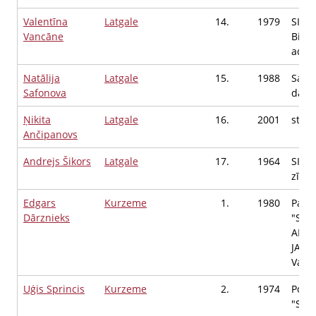
Valentīna
Latgale
14.
1979
SIA "
Vancāne
Biroj
admi
Natālija
Latgale
15.
1988
Saim
Safonova
darbī
Ņikita
Latgale
16.
2001
stud
Ančipanovs
Andrejs Šikors
Latgale
17.
1964
SIA M
zīmol
Edgars
Kurzeme
1.
1980
Parti
Dārznieks
"SUV
APVI
JAUN
Valde
Uģis Sprincis
Kurzeme
2.
1974
Polit
"Suve