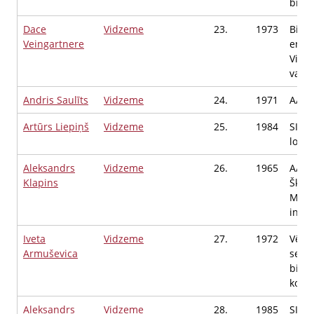
brīvp
Dace
Vidzeme
23.
1973
Biedr
Veingartnere
entuz
Vidz
vadīt
Andris Saulīts
Vidzeme
24.
1971
A/S 
Artūrs Liepiņš
Vidzeme
25.
1984
SIA 
locek
Aleksandrs
Vidzeme
26.
1965
A/S V
Klapins
Šķied
Meha
inžen
Iveta
Vidzeme
27.
1972
Vēst
Armuševica
senat
biedr
koor
Aleksandrs
Vidzeme
28.
1985
SIA I