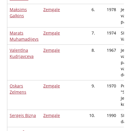
Maksims
Zemgale
6.
1978
Jelga
Galkins
valst
pašva
Marats
Zemgale
7.
1974
SIA 
Muhamadijevs
Valde
Valentīna
Zemgale
8.
1967
Jelga
Kudrjavceva
valst
pašva
valst
depu
Oskars
Zemgale
9.
1970
Polit
Zelmens
"Suve
Jelga
koor
Sergejs Bizņa
Zemgale
10.
1990
SIA "
darb