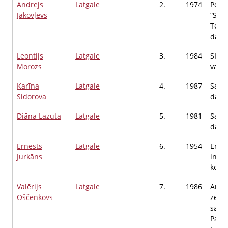
Andrejs
Latgale
2.
1974
Polit
Jakovļevs
“SUV
Tehn
darb
Leontijs
Latgale
3.
1984
SIA 
Morozs
valde
Karīna
Latgale
4.
1987
Saim
Sidorova
darbī
Diāna Lazuta
Latgale
5.
1981
Saim
darbī
Ernests
Latgale
6.
1954
Ernes
Jurkāns
indiv
kome
Valērijs
Latgale
7.
1986
Ambe
Oščenkovs
zemn
saimn
Paulo