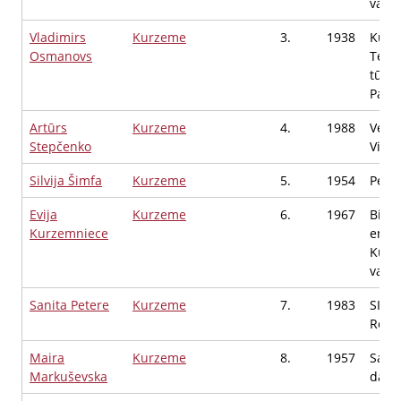
valde
Vladimirs
Kurzeme
3.
1938
Kuld
Osmanovs
Tehn
tūri
Pasn
Artūrs
Kurzeme
4.
1988
Vents
Stepčenko
Vies
Silvija Šimfa
Kurzeme
5.
1954
Pens
Evija
Kurzeme
6.
1967
Biedr
Kurzemniece
entuz
Kurz
vadīt
Sanita Petere
Kurzeme
7.
1983
SIA D
Reklā
Maira
Kurzeme
8.
1957
Saim
Markuševska
darbī