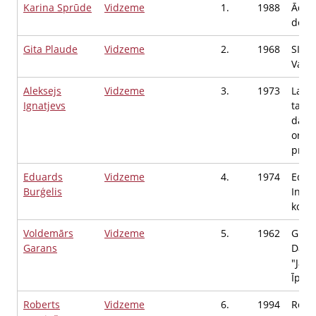
Karina Sprūde
Vidzeme
1.
1988
Ādaž
depu
Gita Plaude
Vidzeme
2.
1968
SIA "
Valde
Aleksejs
Vidzeme
3.
1973
Latvi
Ignatjevs
taks
darb
organ
prez
Eduards
Vidzeme
4.
1974
Eduar
Burģelis
Indiv
kome
Voldemārs
Vidzeme
5.
1962
Gulb
Garans
Dauk
"Jaun
Īpašn
Roberts
Vidzeme
6.
1994
Rober