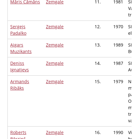
Māris Čāmāns
Zemgale
11.
1981
SIA "
Vadīt
tran
Sergejs
Zemgale
12.
1970
SIA "
Padalko
elekt
Aigars
Zemgale
13.
1989
SIA "
Muzikants
Būvd
Deniss
Zemgale
14.
1987
SIA A
Ignatjevs
Autos
Armands
Zemgale
15.
1979
Neat
Ribāks
medi
palīd
Oper
medi
trans
vadīt
Roberts
Zemgale
16.
1990
Vime
Bērziņš
būves