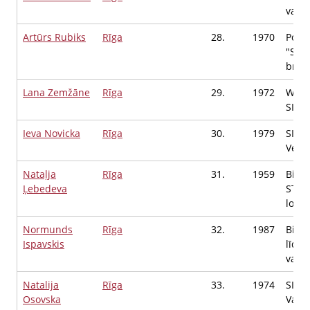
valde
Artūrs Rubiks
Rīga
28.
1970
Polit
"Suve
brīvp
Lana Zemžāne
Rīga
29.
1972
Whit
SIA, 
Ieva Novicka
Rīga
30.
1979
SIA 
Vecā
Nataļja
Rīga
31.
1959
Bied
Ļebedeva
STUD
locek
Normunds
Rīga
32.
1987
Biedr
Ispavskis
līdzd
valde
Natalija
Rīga
33.
1974
SIA "
Osovska
Valde