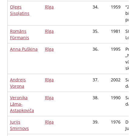
Oļegs
Rīga
34.
1959
"Zie
Sisoļatins
biedr
priek
Romāns
Rīga
35.
1981
SIA B
Fūrmanis
Loģis
Anna Puškina
Rīga
36.
1995
Privā
„Nor
vācu
skolo
Andrejs
Rīga
37.
2002
Saim
Vorona
darbī
Veronika
Rīga
38.
1990
Saim
Lāma-
darbī
Astapkoviča
Jurijs
Rīga
39.
1976
Duka
Smirnovs
Juris