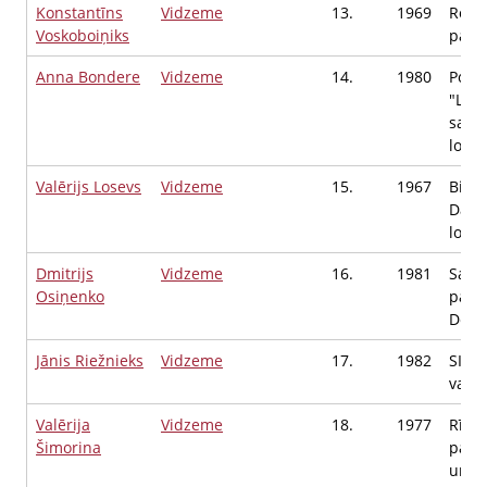
Konstantīns
Vidzeme
13.
1969
Ropa
Voskoboiņiks
pašva
Anna Bondere
Vidzeme
14.
1980
Polit
"Latv
savie
locek
Valērijs Losevs
Vidzeme
15.
1967
Biedr
Dārzs
locek
Dmitrijs
Vidzeme
16.
1981
Salas
Osiņenko
pašva
Depu
Jānis Riežnieks
Vidzeme
17.
1982
SIA 
valde
Valērija
Vidzeme
18.
1977
Rīgas
Šimorina
pašv
un v