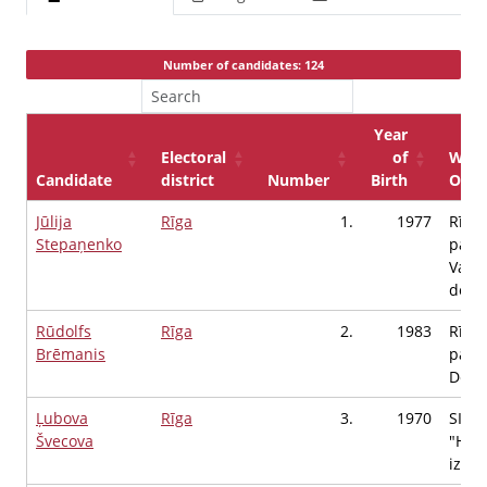
Number of candidates: 124
Year
Electoral
of
Work
Candidate
district
Number
Birth
Occu
Jūlija
Rīga
1.
1977
Rīgas
Stepaņenko
pašva
Valst
depu
Rūdolfs
Rīga
2.
1983
Rīgas
Brēmanis
pašva
Depu
Ļubova
Rīga
3.
1970
SIA
Švecova
"Herg
izpil