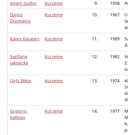
Aivars Gulbis
Kurzeme
9.
1958
Pens
Dainis
Kurzeme
10.
1967
Cent
Dreimanis
labor
autov
Kalvis Kaugars
Kurzeme
11.
1989
Saim
darbī
Svetlana
Kurzeme
12.
1982
Vents
Jakovicka
2.vid
valod
Ģirts Bikse
Kurzeme
13.
1974
Akcij
SONO
depa
direk
Grigorijs
Kurzeme
14.
1977
MONT
Katkovs
MONJ
Kapte
palīg