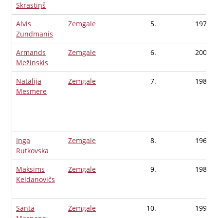
Skrastiņš
Alvis
Zemgale
5.
1978
Zundmanis
Armands
Zemgale
6.
2000
Mežinskis
Natālija
Zemgale
7.
1983
Mesmere
Inga
Zemgale
8.
1966
Rutkovska
Maksims
Zemgale
9.
1986
Keldanovičs
Santa
Zemgale
10.
1993