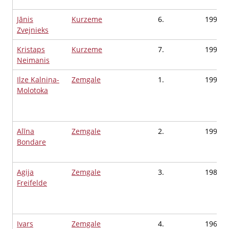
Jānis
Kurzeme
6.
1991
Zvejnieks
Kristaps
Kurzeme
7.
1991
Neimanis
Ilze Kalniņa-
Zemgale
1.
1993
Molotoka
Alīna
Zemgale
2.
1991
Bondare
Agija
Zemgale
3.
1988
Freifelde
Ivars
Zemgale
4.
1966