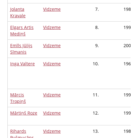
Jolanta
Vidzeme
7.
1983
Kravale
Elgars Artis
Vidzeme
8.
1994
Mediņš
Emīls Jūlijs
Vidzeme
9.
2001
Sīmanis
Inga Valtere
Vidzeme
10.
1963
Mārcis
Vidzeme
11.
1991
Tropiņš
Mārtiņš Roze
Vidzeme
12.
1990
Rihards
Vidzeme
13.
1984
Pušmucāns