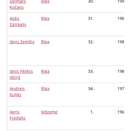
Dzintars
Rīga
30.
1994
Kočans
Aldis
Rīga
31.
1966
Dzirkalis
Jānis Zemītis
Rīga
32.
1985
Jānis Fēlikss
Rīga
33.
1987
Vītiņš
Andrejs
Rīga
34.
1972
Kuļiks
Agris
Vidzeme
1.
1967
Freifalts