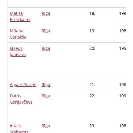
Matīss
Rīga
18.
1998
Briežkalns
Milana
Rīga
19.
1983
Catlakša
Jāzeps
Rīga
20.
1955
Janiševs
Aigars Puriņš
Rīga
21.
1966
Dairis
Rīga
22.
1990
Gorijavčevs
Intars
Rīga
23.
1984
Štālbergs