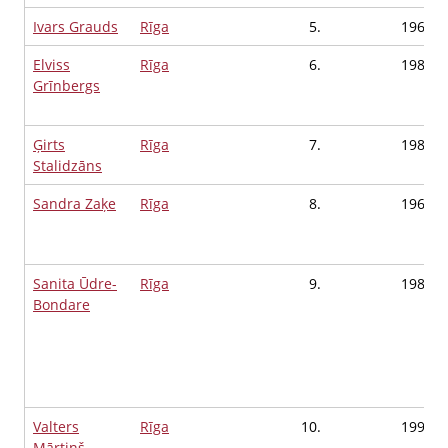
Ivars Grauds
Rīga
5.
1967
Elviss
Rīga
6.
1983
Grīnbergs
Ģirts
Rīga
7.
1987
Stalidzāns
Sandra Zaķe
Rīga
8.
1961
Sanita Ūdre-
Rīga
9.
1984
Bondare
Valters
Rīga
10.
1996
Mārtiņš