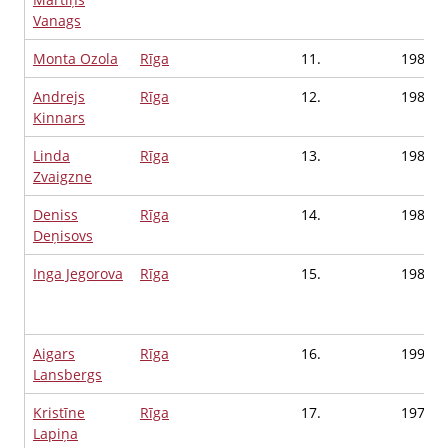
Vanags
Monta Ozola
Rīga
11.
1988
Andrejs
Rīga
12.
1982
Kinnars
Linda
Rīga
13.
1985
Zvaigzne
Deniss
Rīga
14.
1988
Deņisovs
Inga Jegorova
Rīga
15.
1987
Aigars
Rīga
16.
1999
Lansbergs
Kristīne
Rīga
17.
1974
Lapiņa