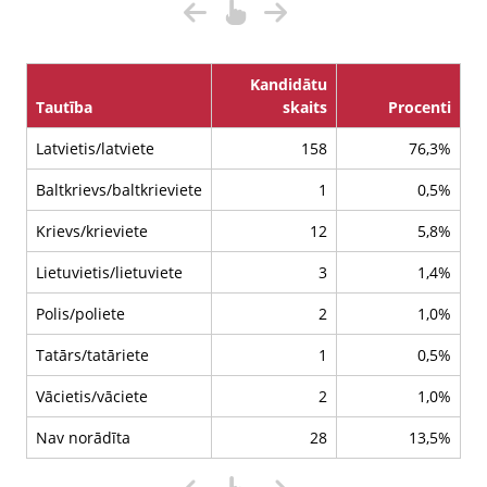
Kandidātu
Tautība
skaits
Procenti
Latvietis/latviete
158
76,3%
Baltkrievs/baltkrieviete
1
0,5%
Krievs/krieviete
12
5,8%
Lietuvietis/lietuviete
3
1,4%
Polis/poliete
2
1,0%
Tatārs/tatāriete
1
0,5%
Vācietis/vāciete
2
1,0%
Nav norādīta
28
13,5%