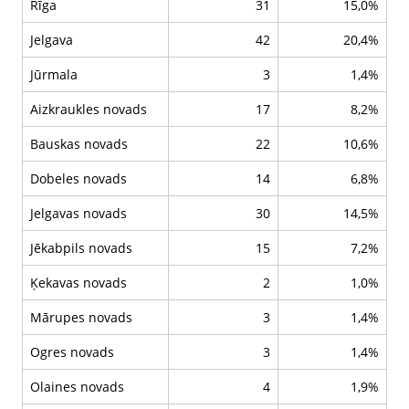
Rīga
31
15,0%
Jelgava
42
20,4%
Jūrmala
3
1,4%
Aizkraukles novads
17
8,2%
Bauskas novads
22
10,6%
Dobeles novads
14
6,8%
Jelgavas novads
30
14,5%
Jēkabpils novads
15
7,2%
Ķekavas novads
2
1,0%
Mārupes novads
3
1,4%
Ogres novads
3
1,4%
Olaines novads
4
1,9%