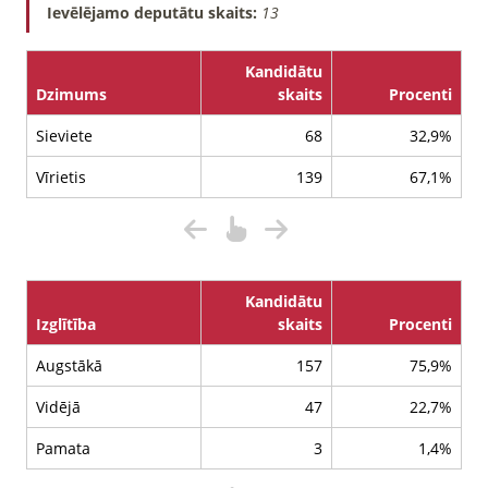
Ievēlējamo deputātu skaits:
13
Kandidātu
Dzimums
skaits
Procenti
Sieviete
68
32,9%
Vīrietis
139
67,1%
Kandidātu
Izglītība
skaits
Procenti
Augstākā
157
75,9%
Vidējā
47
22,7%
Pamata
3
1,4%