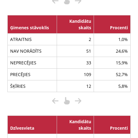
Kandidātu
Ģimenes stāvoklis
skaits
Procenti
ATRAITNIS
2
1,0%
NAV NORĀDĪTS
51
24,6%
NEPRECĒJIES
33
15,9%
PRECĒJIES
109
52,7%
ŠĶĪRIES
12
5,8%
Kandidātu
Dzīvesvieta
skaits
Procenti