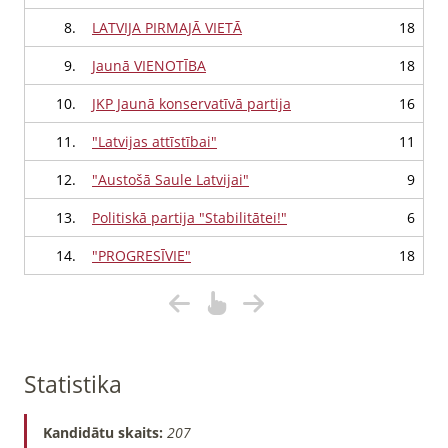
8.
LATVIJA PIRMAJĀ VIETĀ
18
9.
Jaunā VIENOTĪBA
18
10.
JKP Jaunā konservatīvā partija
16
11.
"Latvijas attīstībai"
11
12.
"Austošā Saule Latvijai"
9
13.
Politiskā partija "Stabilitātei!"
6
14.
"PROGRESĪVIE"
18
Statistika
Kandidātu skaits:
207