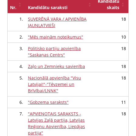
Kandidātu
Nr.
Kandidātu saraksti
skaits
1.
SUVERĒNĀ VARA / APVIENĪBA
18
JAUNLATVIEŠI
2.
"Mēs mainām noteikumus"
10
3.
Politisko partiju apvienība
18
"Saskaņas Centrs"
4.
Zaļo un Zemnieku savienība
18
5.
Nacionālā apvienība "Visu
18
Latvijai!"-"Tēvzemei un
Brīvībai/LNNK"
6.
"Gobzema saraksts"
11
7.
"APVIENOTAIS SARAKSTS -
18
Latvijas Zaļā partija, Latvijas
Reģionu Apvienība, Liepājas
partija"