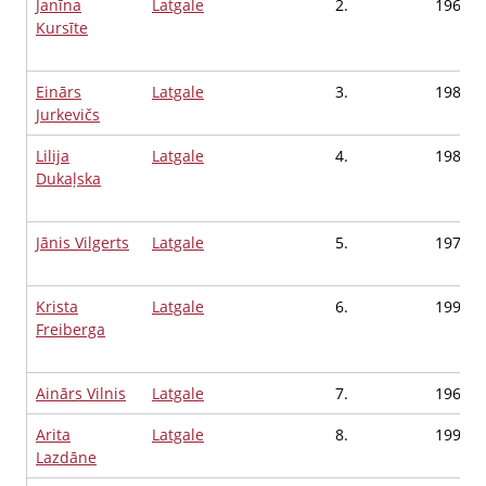
Janīna
Latgale
2.
1964
Kursīte
Einārs
Latgale
3.
1988
Jurkevičs
Lilija
Latgale
4.
1985
Dukaļska
Jānis Vilgerts
Latgale
5.
1970
Krista
Latgale
6.
1994
Freiberga
Ainārs Vilnis
Latgale
7.
1963
Arita
Latgale
8.
1991
Lazdāne