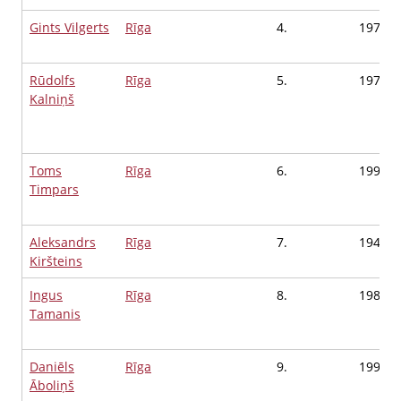
Gints Vilgerts
Rīga
4.
1973
Rūdolfs
Rīga
5.
1977
Kalniņš
Toms
Rīga
6.
1997
Timpars
Aleksandrs
Rīga
7.
1948
Kiršteins
Ingus
Rīga
8.
1980
Tamanis
Daniēls
Rīga
9.
1993
Āboliņš