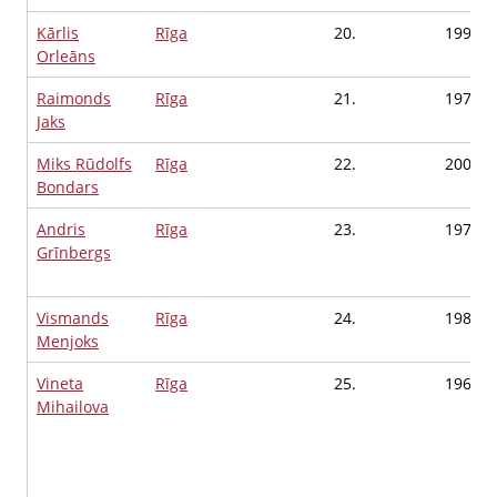
Kārlis
Rīga
20.
1991
Orleāns
Raimonds
Rīga
21.
1976
Jaks
Miks Rūdolfs
Rīga
22.
2001
Bondars
Andris
Rīga
23.
1978
Grīnbergs
Vismands
Rīga
24.
1989
Menjoks
Vineta
Rīga
25.
1967
Mihailova