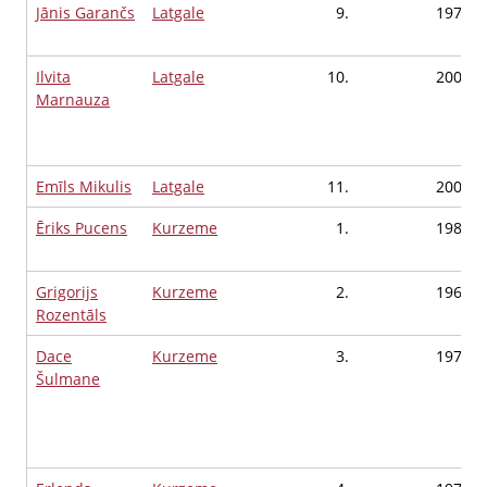
Jānis Garančs
Latgale
9.
1974
Ilvita
Latgale
10.
2002
Marnauza
Emīls Mikulis
Latgale
11.
2002
Ēriks Pucens
Kurzeme
1.
1986
Grigorijs
Kurzeme
2.
1967
Rozentāls
Dace
Kurzeme
3.
1979
Šulmane