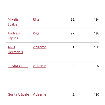
Miķelis
Rīga
26.
1949
Strīķis
Andrejs
Rīga
27.
1979
Lapiņš
Alvis
Vidzeme
1.
1965
Hermanis
Solvita Gulbe
Vidzeme
2.
1976
Gunta Ušpele
Vidzeme
3.
1978