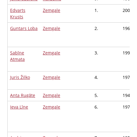
Edvarts
Zemgale
1.
2000
Krusts
Guntars Loba
Zemgale
2.
1968
Sabīne
Zemgale
3.
1998
Atmata
Juris Žilko
Zemgale
4.
1978
Anta Rugāte
Zemgale
5.
1949
Ieva Līne
Zemgale
6.
1972