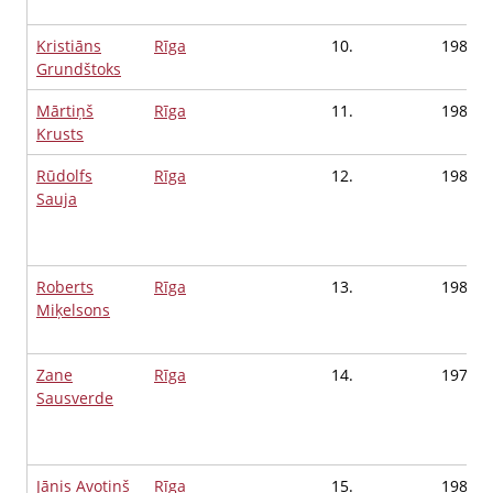
Kristiāns
Rīga
10.
1980
Grundštoks
Mārtiņš
Rīga
11.
1988
Krusts
Rūdolfs
Rīga
12.
1982
Sauja
Roberts
Rīga
13.
1983
Miķelsons
Zane
Rīga
14.
1975
Sausverde
Jānis Avotiņš
Rīga
15.
1981