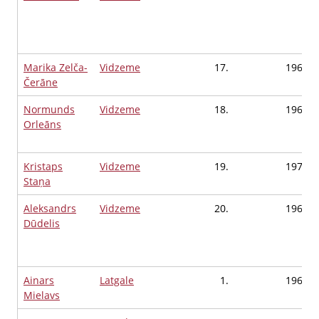
Marika Zelča-
Vidzeme
17.
1962
Čerāne
Normunds
Vidzeme
18.
1964
Orleāns
Kristaps
Vidzeme
19.
1979
Staņa
Aleksandrs
Vidzeme
20.
1964
Dūdelis
Ainars
Latgale
1.
1960
Mielavs