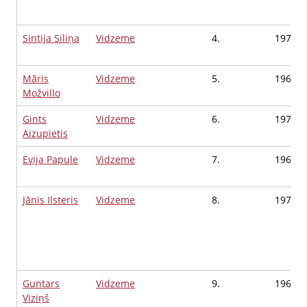
Sintija Siliņa
Vidzeme
4.
1970
Māris
Vidzeme
5.
1967
Možvillo
Gints
Vidzeme
6.
1978
Aizupietis
Evija Papule
Vidzeme
7.
1964
Jānis Ilsteris
Vidzeme
8.
1971
Guntars
Vidzeme
9.
1968
Viziņš