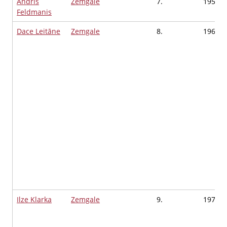
Andris
Zemgale
7.
1959
Feldmanis
Dace Leitāne
Zemgale
8.
1967
Ilze Klarka
Zemgale
9.
1976