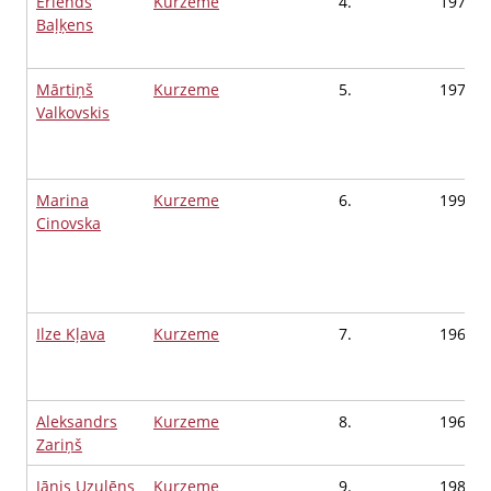
Erlends
Kurzeme
4.
1975
Baļķens
Mārtiņš
Kurzeme
5.
1975
Valkovskis
Marina
Kurzeme
6.
1991
Cinovska
Ilze Kļava
Kurzeme
7.
1967
Aleksandrs
Kurzeme
8.
1965
Zariņš
Jānis Uzulēns
Kurzeme
9.
1988