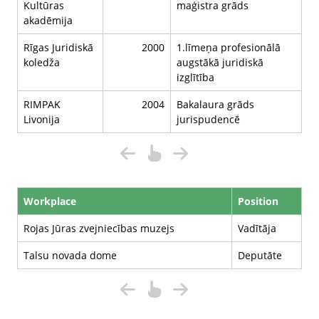
Kultūras
maģistra grāds
akadēmija
Rīgas Juridiskā
2000
1.līmeņa profesionālā
koledža
augstākā juridiskā
izglītība
RIMPAK
2004
Bakalaura grāds
Livonija
jurispudencē
Workplace
Position
Rojas Jūras zvejniecības muzejs
Vadītāja
Talsu novada dome
Deputāte