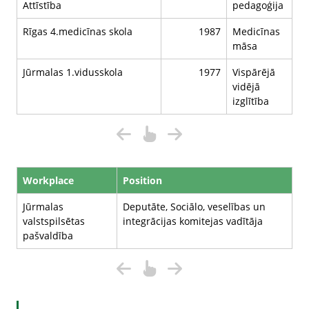
Attīstība
pedagoģija
Rīgas 4.medicīnas skola
1987
Medicīnas
māsa
Jūrmalas 1.vidusskola
1977
Vispārējā
vidējā
izglītība
Workplace
Position
Jūrmalas
Deputāte, Sociālo, veselības un
valstspilsētas
integrācijas komitejas vadītāja
pašvaldība