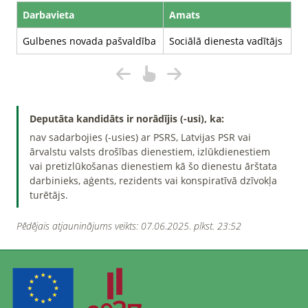
Darbavieta
Amats
Gulbenes novada pašvaldība
Sociālā dienesta vadītājs
Deputāta kandidāts ir norādījis (-usi), ka:
nav sadarbojies (-usies) ar PSRS, Latvijas PSR vai
ārvalstu valsts drošības dienestiem, izlūkdienestiem
vai pretizlūkošanas dienestiem kā šo dienestu ārštata
darbinieks, aģents, rezidents vai konspiratīvā dzīvokļa
turētājs.
Pēdējais atjauninājums veikts: 07.06.2025. plkst. 23:52