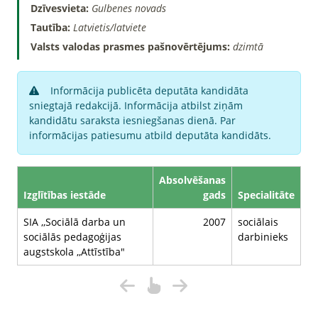
Dzīvesvieta:
Gulbenes novads
Tautība:
Latvietis/latviete
Valsts valodas prasmes pašnovērtējums:
dzimtā
Informācija publicēta deputāta kandidāta
sniegtajā redakcijā. Informācija atbilst ziņām
kandidātu saraksta iesniegšanas dienā. Par
informācijas patiesumu atbild deputāta kandidāts.
Absolvēšanas
Izglītības iestāde
gads
Specialitāte
SIA ,,Sociālā darba un
2007
sociālais
sociālās pedagoģijas
darbinieks
augstskola ,,Attīstība"