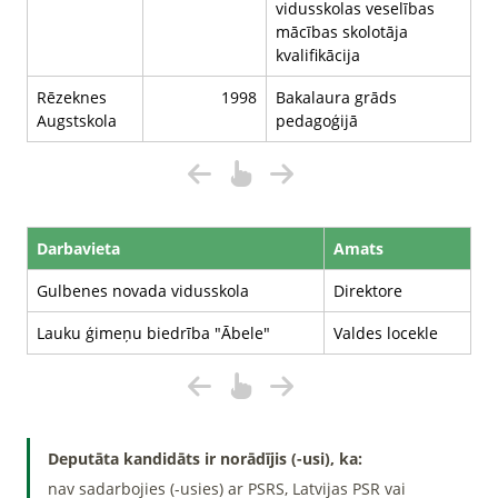
vidusskolas veselības
mācības skolotāja
kvalifikācija
Rēzeknes
1998
Bakalaura grāds
Augstskola
pedagoģijā
Darbavieta
Amats
Gulbenes novada vidusskola
Direktore
Lauku ģimeņu biedrība "Ābele"
Valdes locekle
Deputāta kandidāts ir norādījis (-usi), ka:
nav sadarbojies (-usies) ar PSRS, Latvijas PSR vai