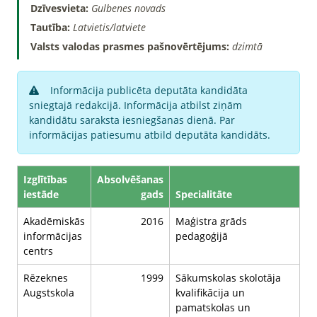
Dzīvesvieta:
Gulbenes novads
Tautība:
Latvietis/latviete
Valsts valodas prasmes pašnovērtējums:
dzimtā
Informācija publicēta deputāta kandidāta
sniegtajā redakcijā. Informācija atbilst ziņām
kandidātu saraksta iesniegšanas dienā. Par
informācijas patiesumu atbild deputāta kandidāts.
Izglītības
Absolvēšanas
iestāde
gads
Specialitāte
Akadēmiskās
2016
Maģistra grāds
informācijas
pedagoģijā
centrs
Rēzeknes
1999
Sākumskolas skolotāja
Augstskola
kvalifikācija un
pamatskolas un