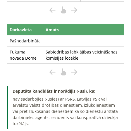
Darbavieta
Amats
Pašnodarbināta
Tukuma
Sabiedrības labklājības veicināšanas
novada Dome
komisijas locekle
Deputāta kandidāts ir norādījis (-usi), ka:
nav sadarbojies (-usies) ar PSRS, Latvijas PSR vai
ārvalstu valsts drošības dienestiem, izlūkdienestiem
vai pretizlūkošanas dienestiem kā šo dienestu ārštata
darbinieks, aģents, rezidents vai konspiratīvā dzīvokļa
turētājs.