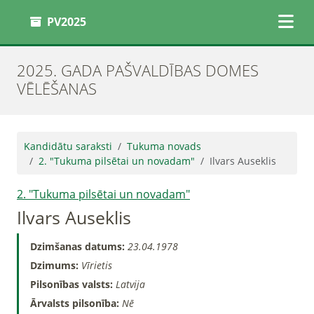
PV2025
2025. GADA PAŠVALDĪBAS DOMES
VĒLĒŠANAS
Kandidātu saraksti
Tukuma novads
2. "Tukuma pilsētai un novadam"
Ilvars Auseklis
2. "Tukuma pilsētai un novadam"
Ilvars Auseklis
Dzimšanas datums:
23.04.1978
Dzimums:
Vīrietis
Pilsonības valsts:
Latvija
Ārvalsts pilsonība:
Nē