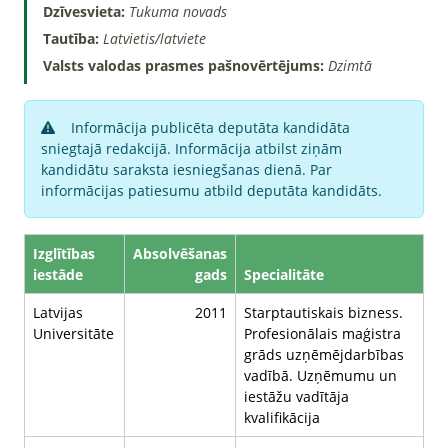
Dzīvesvieta:
Tukuma novads
Tautība:
Latvietis/latviete
Valsts valodas prasmes pašnovērtējums:
Dzimtā
Informācija publicēta deputāta kandidāta
sniegtajā redakcijā. Informācija atbilst ziņām
kandidātu saraksta iesniegšanas dienā. Par
informācijas patiesumu atbild deputāta kandidāts.
Izglītības
Absolvēšanas
iestāde
gads
Specialitāte
Latvijas
2011
Starptautiskais bizness.
Universitāte
Profesionālais maģistra
grāds uzņēmējdarbības
vadībā. Uzņēmumu un
iestāžu vadītāja
kvalifikācija