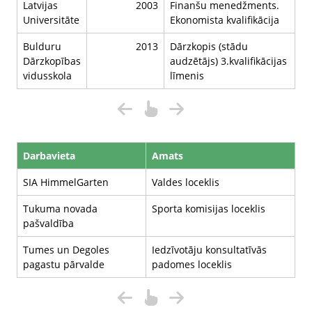
Latvijas
2003
Finanšu menedžments.
Universitāte
Ekonomista kvalifikācija
Bulduru
2013
Dārzkopis (stādu
Dārzkopības
audzētājs) 3.kvalifikācijas
vidusskola
līmenis
Darbavieta
Amats
SIA HimmelGarten
Valdes loceklis
Tukuma novada
Sporta komisijas loceklis
pašvaldība
Tumes un Degoles
Iedzīvotāju konsultatīvās
pagastu pārvalde
padomes loceklis