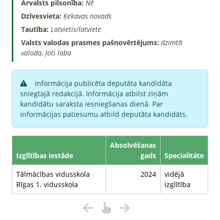
Ārvalsts pilsonība:
Nē
Dzīvesvieta:
Ķekavas novads
Tautība:
Latvietis/latviete
Valsts valodas prasmes pašnovērtējums:
dzimtā
valoda, ļoti laba
Informācija publicēta deputāta kandidāta
sniegtajā redakcijā. Informācija atbilst ziņām
kandidātu saraksta iesniegšanas dienā. Par
informācijas patiesumu atbild deputāta kandidāts.
Absolvēšanas
Izglītības iestāde
gads
Specialitāte
Tālmācības vidusskola
2024
vidējā
Rīgas 1. vidusskola
izglītība