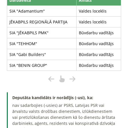
Darbavieta
Amats
SIA "Adamantium"
Valdes loceklis
JĒKABPILS REĢIONĀLĀ PARTIJA
Valdes loceklis
SIA "JĒKABPILS PMK"
Būvdarbu vadītājs
SIA "TEHHOM"
Būvdarbu vadītājs
SIA "Gabi Builders"
Būvdarbu vadītājs
SIA "BENIN GROUP"
Būvdarbu vadītājs
Deputāta kandidāts ir norādījis (-usi), ka:
nav sadarbojies (-usies) ar PSRS, Latvijas PSR vai
ārvalstu valsts drošības dienestiem, izlūkdienestiem
vai pretizlūkošanas dienestiem kā šo dienestu ārštata
darbinieks, aģents, rezidents vai konspiratīvā dzīvokļa