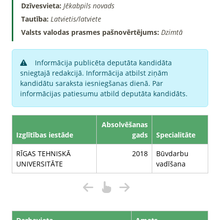
Dzīvesvieta:
Jēkabpils novads
Tautība:
Latvietis/latviete
Valsts valodas prasmes pašnovērtējums:
Dzimtā
Informācija publicēta deputāta kandidāta
sniegtajā redakcijā. Informācija atbilst ziņām
kandidātu saraksta iesniegšanas dienā. Par
informācijas patiesumu atbild deputāta kandidāts.
Absolvēšanas
Izglītības iestāde
gads
Specialitāte
RĪGAS TEHNISKĀ
2018
Būvdarbu
UNIVERSITĀTE
vadīšana