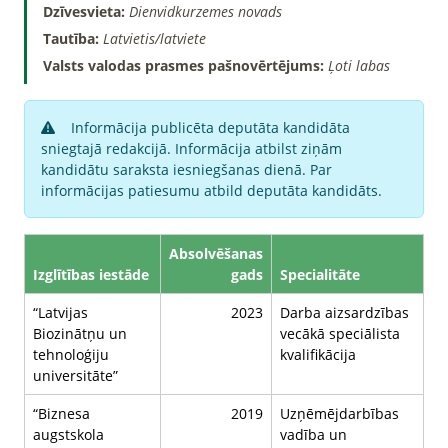
Dzīvesvieta:
Dienvidkurzemes novads
Tautība:
Latvietis/latviete
Valsts valodas prasmes pašnovērtējums:
Ļoti labas
Informācija publicēta deputāta kandidāta
sniegtajā redakcijā. Informācija atbilst ziņām
kandidātu saraksta iesniegšanas dienā. Par
informācijas patiesumu atbild deputāta kandidāts.
Absolvēšanas
Izglītības iestāde
gads
Specialitāte
“Latvijas
2023
Darba aizsardzības
Biozinātņu un
vecākā speciālista
tehnoloģiju
kvalifikācija
universitāte”
“Biznesa
2019
Uzņēmējdarbības
augstskola
vadība un