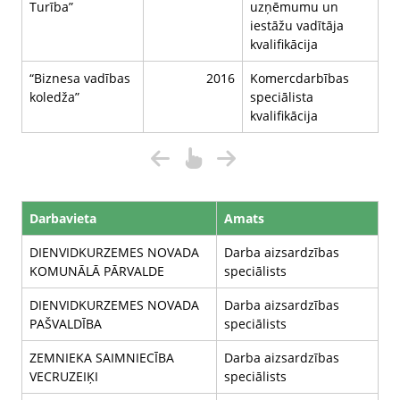
Turība”
uzņēmumu un
iestāžu vadītāja
kvalifikācija
“Biznesa vadības
2016
Komercdarbības
koledža”
speciālista
kvalifikācija
Darbavieta
Amats
DIENVIDKURZEMES NOVADA
Darba aizsardzības
KOMUNĀLĀ PĀRVALDE
speciālists
DIENVIDKURZEMES NOVADA
Darba aizsardzības
PAŠVALDĪBA
speciālists
ZEMNIEKA SAIMNIECĪBA
Darba aizsardzības
VECRUZEIĶI
speciālists