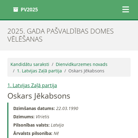
PV2025
2025. GADA PAŠVALDĪBAS DOMES
VĒLĒŠANAS
Kandidātu saraksti
Dienvidkurzemes novads
1. Latvijas Zaļā partija
Oskars Jēkabsons
1. Latvijas Zaļā partija
Oskars Jēkabsons
Dzimšanas datums:
22.03.1990
Dzimums:
Vīrietis
Pilsonības valsts:
Latvija
Ārvalsts pilsonība:
Nē