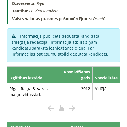
Dzīvesvieta:
Rīga
Tautība:
Latvietis/latviete
Valsts valodas prasmes pašnovērtējums:
Dzimtā
Informācija publicēta deputāta kandidāta
sniegtajā redakcijā. Informācija atbilst ziņām
kandidātu saraksta iesniegšanas dienā. Par
informācijas patiesumu atbild deputāta kandidāts.
Absolvēšanas
Izglītības iestāde
gads
Specialitāte
Rīgas Raiņa 8. vakara
2012
Vidējā
maiņu vidusskola