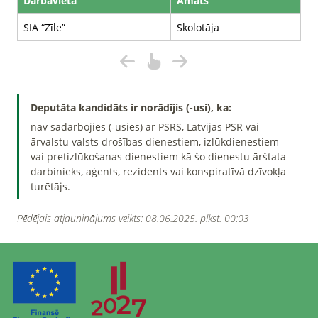
Darbavieta
Amats
SIA “Zīle”
Skolotāja
Deputāta kandidāts ir norādījis (-usi), ka:
nav sadarbojies (-usies) ar PSRS, Latvijas PSR vai
ārvalstu valsts drošības dienestiem, izlūkdienestiem
vai pretizlūkošanas dienestiem kā šo dienestu ārštata
darbinieks, aģents, rezidents vai konspiratīvā dzīvokļa
turētājs.
Pēdējais atjauninājums veikts: 08.06.2025. plkst. 00:03