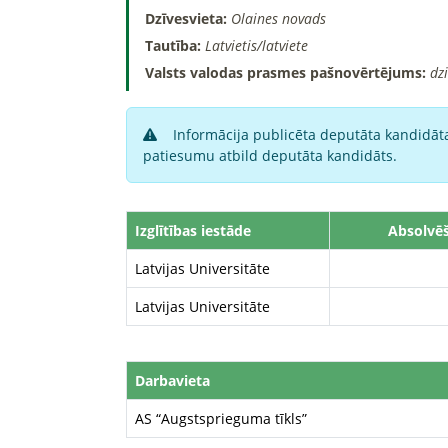
Dzīvesvieta:
Olaines novads
Tautība:
Latvietis/latviete
Valsts valodas prasmes pašnovērtējums:
dz
Informācija publicēta deputāta kandidāta
patiesumu atbild deputāta kandidāts.
Izglītības iestāde
Absolvē
Latvijas Universitāte
Latvijas Universitāte
Darbavieta
AS “Augstsprieguma tīkls”