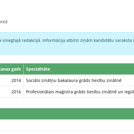
imtā
 sniegtajā redakcijā. Informācija atbilst ziņām kandidātu saraksta 
šanas gads
Specialitāte
2014
Sociālo zinātņu bakalaura grāds tiesību zinātnē
2016
Profesionālais maģistra grāds tiesību zinātnē un iegūta