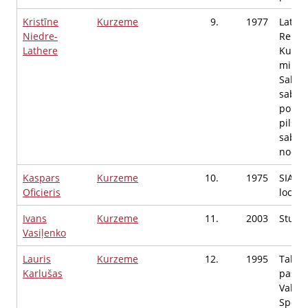
Kristīne
Kurzeme
9.
1977
Latvij
Niedre-
Repub
Lathere
Kultū
minist
Salied
sabie
politi
pilson
sabie
nodaļa
Kaspars
Kurzeme
10.
1975
SIA ET
Oficieris
locekl
Ivans
Kurzeme
11.
2003
Stude
Vasiļenko
Lauris
Kurzeme
12.
1995
Talsu
Karlušas
pašval
Valsts
Sport