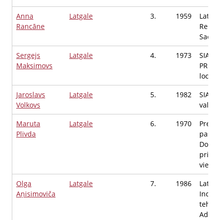
Anna
Latgale
3.
1959
Latvij
Rancāne
Repub
Saeim
Sergejs
Latgale
4.
1973
SIA B
Maksimovs
PRESE
locekl
Jaroslavs
Latgale
5.
1982
SIA"Ki
Volkovs
valdes
Maruta
Latgale
6.
1970
Preiļ
Plivda
pašval
Dome
priekš
vietni
Olga
Latgale
7.
1986
Latgal
Aņisimoviča
Indust
tehni
Admini