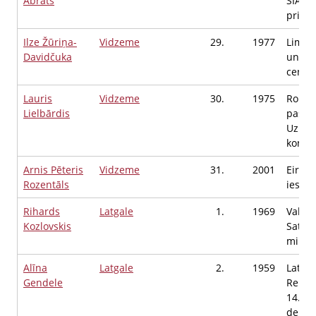
Abrats
SIA, V
priekš
Ilze Žūriņa-
Vidzeme
29.
1977
Limba
Davidčuka
un ja
centrs
Lauris
Vidzeme
30.
1975
Ropaž
Lielbārdis
pašval
Uzņēm
konsu
Arnis Pēteris
Vidzeme
31.
2001
Eirop
Rozentāls
iestād
Rihards
Latgale
1.
1969
Valsts
Kozlovskis
Satik
minist
Alīna
Latgale
2.
1959
Latvij
Gendele
Repub
14.Sa
deput