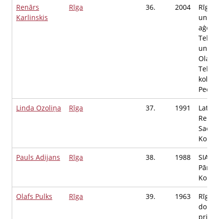
Renārs
Rīga
36.
2004
Rīgas
Karlinskis
univer
aģent
Tehni
univer
Olain
Tehno
koledž
Pedag
Linda Ozoliņa
Rīga
37.
1991
Latvij
Repub
Saeim
Konsu
Pauls Adijans
Rīga
38.
1988
SIA "P
Pārdev
Konsu
Olafs Pulks
Rīga
39.
1963
Rīgas
dome
priekš