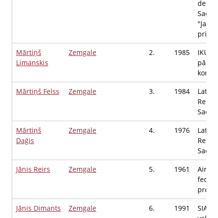
deputā
Saeima
"Jaunā
priekš
Mārtiņš
Zemgale
2.
1985
IKU Ed
Limanskis
pārdo
konsu
Mārtiņš Felss
Zemgale
3.
1984
Latvij
Repub
Saeim
Mārtiņš
Zemgale
4.
1976
Latvij
Daģis
Republ
Saeim
Jānis Reirs
Zemgale
5.
1961
Airēš
federā
prezi
Jānis Dimants
Zemgale
6.
1991
SIA A