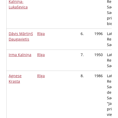
Kalniņa-
Repub
Lukaševica
Saeim
Saeim
priekš
biedr
Dāvis Mārtiņš
Rīga
6.
1996
Latvij
Daugavietis
Repub
Saeim
Irma Kalniņa
Rīga
7.
1950
Latvij
Repub
Saeim
Agnese
Rīga
8.
1986
Latvij
Krasta
Repub
Saeim
deput
Saeima
"Jaunā
priekš
vietni