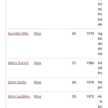
Finan
minist
Projek
(satur
eksper
Sarmīte Dīķe
Rīga
26.
1970
Izglītī
kvalit
dienes
direkt
vietni
Māris Puriņš
Rīga
27.
1980
Inter 
SIA, Ju
Projek
Zane Ozola
Rīga
28.
1970
Patnis
priekš
Jānis Lazdāns
Rīga
29.
1972
As Pa
, Vald
priekš