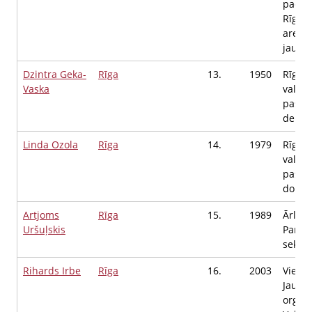
padom
Rīgas
areāla
jautā
Dzintra Geka-
Rīga
13.
1950
Rīgas
Vaska
valsts
pašval
deput
Linda Ozola
Rīga
14.
1979
Rīgas
valsts
pašval
domes
Artjoms
Rīga
15.
1989
Ārliet
Uršuļskis
Parla
sekret
Rihards Irbe
Rīga
16.
2003
Vienot
Jauna
organi