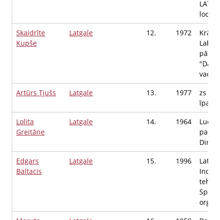
LATGA
locekl
Skaidrīte
Latgale
12.
1972
Krāsl
Kupše
Labklā
pārva
"Dagd
vadītā
Artūrs Tjušs
Latgale
13.
1977
zs Me
īpašni
Lolita
Latgale
14.
1964
Ludza
Greitāne
pamat
Direkt
Edgars
Latgale
15.
1996
Latgal
Baltacis
Indust
tehni
Sport
organi