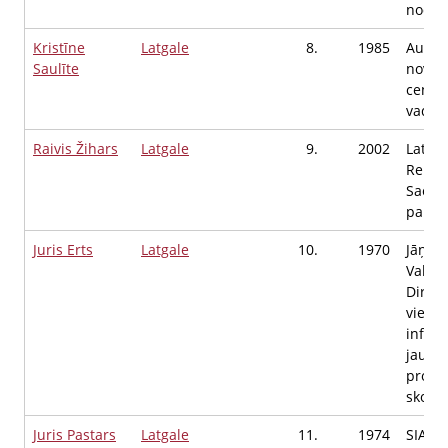
nodaļa
Kristīne
Latgale
8.
1985
Augšd
Saulīte
novad
centrs
vadītā
Raivis Žihars
Latgale
9.
2002
Latvij
Repub
Saeim
palīgs
Juris Erts
Latgale
10.
1970
Jāņa E
Valsts
Direkt
vietni
inform
jautā
prog
skolot
Juris Pastars
Latgale
11.
1974
SIA VI