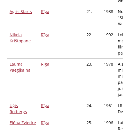
vietni
Agris Starts
Rīga
21.
1988
Nodib
"Skaid
Valdes
Nikola
Rīga
22.
1992
Lokāci
Krištopane
mened
filmēš
pārva
Lauma
Rīga
23.
1978
Aizsa
Paegļkalna
minist
minist
padom
juridi
jautā
Uģis
Rīga
24.
1961
LR Sa
Rotbergs
Deput
Elēna Zviedre
Rīga
25.
1996
Latvij
Repub