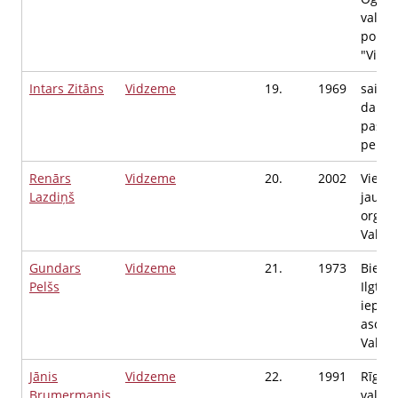
valdes
politi
"Vieno
Intars Zitāns
Vidzeme
19.
1969
saimn
darbīb
pašno
perso
Renārs
Vidzeme
20.
2002
Vienot
Lazdiņš
jauna
organi
Valdes
Gundars
Vidzeme
21.
1973
Biedrī
Pelšs
Ilgtsp
iepir
asociāc
Valdes
Jānis
Vidzeme
22.
1991
Rīgas
Brumermanis
valsts