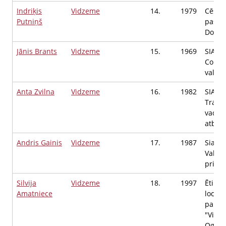
Indriķis
Vidzeme
14.
1979
Cēsu 
Putniņš
pašval
Domes
Jānis Brants
Vidzeme
15.
1969
SIA "R
Consul
valdes
Anta Zvilna
Vidzeme
16.
1982
SIA "A
Traini
vadīb
atbals
Andris Gainis
Vidzeme
17.
1987
Sia An
Valde
priekš
Silvija
Vidzeme
18.
1997
Ētikas
Amatniece
locekl
partij
"Vieno
Ogres