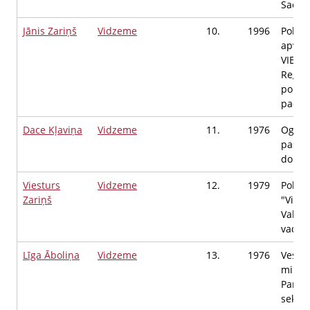
Saeim
Jānis Zariņš
Vidzeme
10.
1996
Politi
apvie
VIENO
Reģio
politi
padom
Dace Kļaviņa
Vidzeme
11.
1976
Ogres
pašval
domes
Viesturs
Vidzeme
12.
1979
Politi
Zariņš
"Vieno
Valka
vadītā
Līga Āboliņa
Vidzeme
13.
1976
Veselī
minist
Parla
sekret