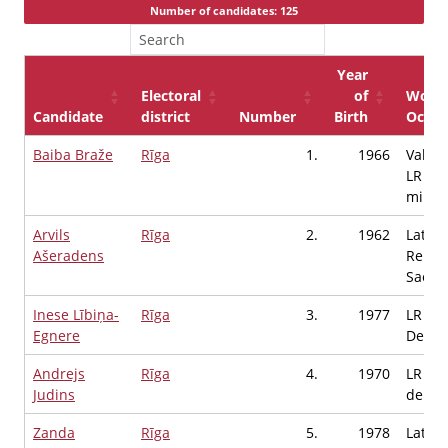
Number of candidates: 125
Year
Electoral
of
Workp
Candidate
district
Number
Birth
Occup
Baiba Braže
Rīga
1.
1966
Valsts
LR Ārl
minist
Arvils
Rīga
2.
1962
Latvij
Ašeradens
Repub
Saeim
Inese Lībiņa-
Rīga
3.
1977
LR Sa
Egnere
Deput
Andrejs
Rīga
4.
1970
LR Sa
Judins
deput
Zanda
Rīga
5.
1978
Latvij