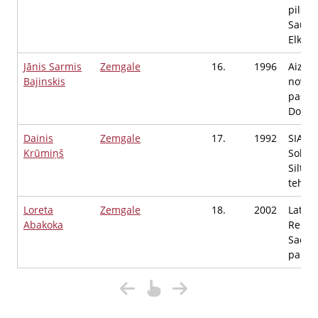
pilsēta
Saukas
Elkšņu
Jānis Sarmis
Zemgale
16.
1996
Aizkra
Bajinskis
novad
pašval
Domes
Dainis
Zemgale
17.
1992
SIA "F
Krūmiņš
Soluti
Siltu
tehniķ
Loreta
Zemgale
18.
2002
Latvij
Abakoka
Repub
Saeim
palīgs