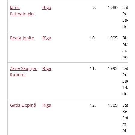
Jānis
Rīga
9.
1980
Latvij
Patmalnieks
Repub
Saeim
deput
Beata Jonite
Rīga
10.
1995
Biedrī
MARTA
aizstā
nodaļa
Zane Skujiņa-
Rīga
11.
1993
Latvij
Rubene
Repub
Saeim
14.Sa
deput
Gatis Liepiņš
Rīga
12.
1989
Latvij
Repub
Satik
minist
Minist