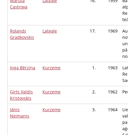
Maruta
Latgale
16.
1959
Balvu 
Castrova
atpūta
Režis
teātra
Rolands
Latgale
17.
1969
Augšd
Gradkovskis
novad
un tū
pārva
nodaļa
Inga Bērziņa
Kurzeme
1.
1963
Latvij
Repub
Saeim
Ģirts Valdis
Kurzeme
2.
1962
Pensi
Kristovskis
Jānis
Kurzeme
3.
1964
Liepāj
Neimanis
valsts
pašva
aģent
Sabied