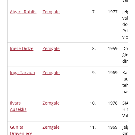
valdes
Aigars Rublis
Zemgale
7.
1977
Jelgav
valsts
dome,
Priekš
vietni
Inese Didže
Zemgale
8.
1959
Dobele
ģimnāz
direkt
Inga Tarvida
Zemgale
9.
1969
Kanda
lauks
tehni
pasni
Ilvars
Zemgale
10.
1978
SIA
Auseklis
Himme
Valdes
Gunita
Zemgale
11.
1969
Jelgav
Draveniece
ģimnāz