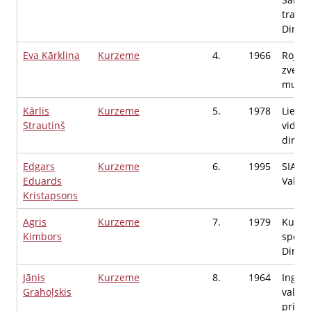
transp
Direkt
Eva Kārkliņa
Kurzeme
4.
1966
Rojas 
zvejni
muzejs
Kārlis
Kurzeme
5.
1978
Liepāj
Strautiņš
viduss
direkt
Edgars
Kurzeme
6.
1995
SIA K
Eduards
Valdes
Kristapsons
Agris
Kurzeme
7.
1979
Kuldī
Kimbors
sporta
Direkt
Jānis
Kurzeme
8.
1964
Ingrid
Grahoļskis
valde
priekš