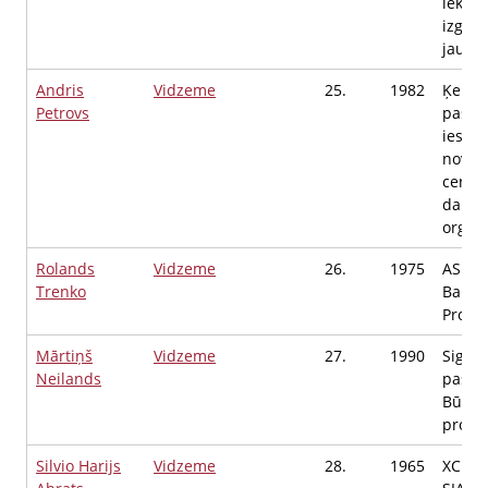
iekļau
izglītī
jautā
Andris
Vidzeme
25.
1982
Ķekav
Petrovs
pašva
iestā
novad
centrs
darba
organi
Rolands
Vidzeme
26.
1975
AS "C
Trenko
Baltic
Projek
Mārtiņš
Vidzeme
27.
1990
Sigul
Neilands
pašval
Būvni
projek
Silvio Harijs
Vidzeme
28.
1965
XCELS