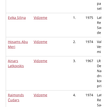
parla
sekret
Evika Siliņa
Vidzeme
1.
1975
Latvij
Repub
Saeim
deput
Hosams Abu
Vidzeme
2.
1974
Valsts
Meri
Veselī
minist
Ainars
Vidzeme
3.
1967
LR Sa
Latkovskis
Deput
Nacio
drošī
komisi
priekš
Raimonds
Vidzeme
4.
1974
Latvij
Čudars
Repub
Saeim