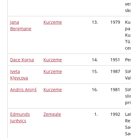
veselī
skolot
Jana
Kurzeme
13.
1979
Kuldī
Bergmane
pašval
Kuldī
Tūrism
centrs
Dace Korna
Kurzeme
14.
1951
Pensi
Iveta
Kurzeme
15.
1987
SIA Ki
Kļevcova
Valdes
Andris Aniņš
Kurzeme
16.
1981
SIA Ku
slimnī
priekš
Edmunds
Zemgale
1.
1992
Latvij
Jurēvics
Repub
Saeima
Saeim