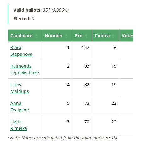
Valid ballots:
351 (3,366%)
Elected:
0
Candidate
Number
Pro
Contra
Votes*
Klāra
1
147
6
49
Stepanova
Raimonds
2
93
19
42
Lejnieks-Puķe
Uldis
4
82
19
41
Maldups
Anna
5
73
22
40
Zvaigzne
Ligita
3
70
22
39
Rimeika
*Note: Votes are calculated from the valid marks on the