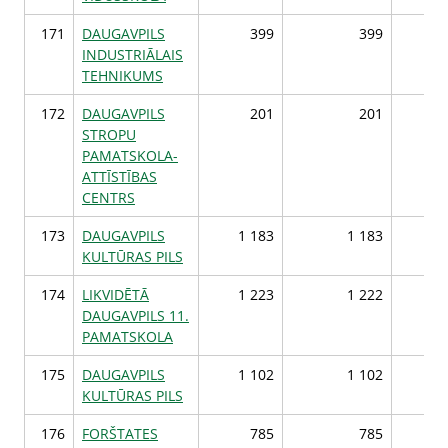
171
DAUGAVPILS
399
399
INDUSTRIĀLAIS
TEHNIKUMS
172
DAUGAVPILS
201
201
STROPU
PAMATSKOLA-
ATTĪSTĪBAS
CENTRS
173
DAUGAVPILS
1 183
1 183
1 
KULTŪRAS PILS
174
LIKVIDĒTĀ
1 223
1 222
1 
DAUGAVPILS 11.
PAMATSKOLA
175
DAUGAVPILS
1 102
1 102
1 
KULTŪRAS PILS
176
FORŠTATES
785
785