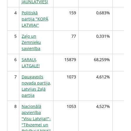
JAUNLATVIEŠI
4
Politiskā
159
0,683%
partija "KOPĀ
LATVIJAI"
5
Zaļo un
77
0,331%
Zemnieku
savienība
6
SARAUJ,
15879
68,259%
1
LATGALE!
7
Daugavpils
1073
4,612%
novada partija,
Latvijas Zaļā
partija
8
Nacionālā
1053
4,527%
apvienība
"Visu Latvijai!"-
"Tēvzemei un
Brīvībai/LNNK"