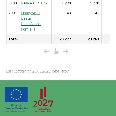
188
RAIŅA CENTRS
1 228
1 228
1 
2001
Daugavpils
43
41
pasta
balsošanas
komisija
Total
23 277
23 263
23 
Last updated at: 20.06.2025. time 18:57