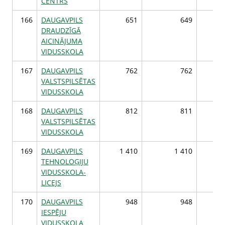
CENTRS
166
DAUGAVPILS
651
649
DRAUDZĪGĀ
AICINĀJUMA
VIDUSSKOLA
167
DAUGAVPILS
762
762
VALSTSPILSĒTAS
VIDUSSKOLA
168
DAUGAVPILS
812
811
VALSTSPILSĒTAS
VIDUSSKOLA
169
DAUGAVPILS
1 410
1 410
1 
TEHNOLOĢIJU
VIDUSSKOLA-
LICEJS
170
DAUGAVPILS
948
948
IESPĒJU
VIDUSSKOLA