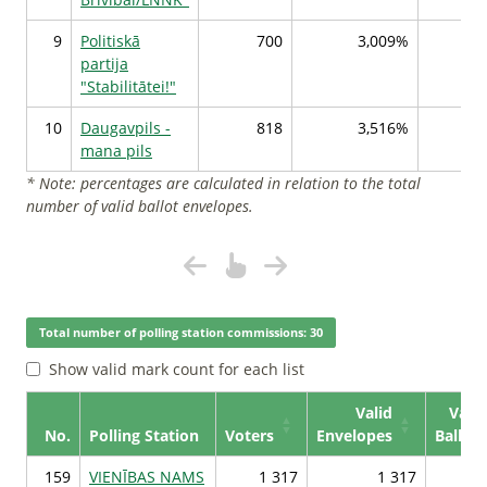
9
Politiskā
700
3,009%
partija
"Stabilitātei!"
10
Daugavpils -
818
3,516%
mana pils
* Note: percentages are calculated in relation to the total
number of valid ballot envelopes.
Total number of polling station commissions: 30
Show valid mark count for each list
Valid
Valid
No.
Polling Station
Voters
Envelopes
Ballots
159
VIENĪBAS NAMS
1 317
1 317
1 