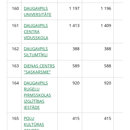
160
DAUGAVPILS
1 197
1 196
1 
UNIVERSITĀTE
161
DAUGAVPILS
1 413
1 409
1 
CENTRA
VIDUSSKOLA
162
DAUGAVPILS
388
388
SILTUMTĪKLI
163
DIENAS CENTRS
589
588
"SASKARSME"
164
DAUGAVPILS
920
920
RUĢEĻU
PIRMSSKOLAS
IZGLĪTĪBAS
IESTĀDE
165
POĻU
415
415
KULTŪRAS