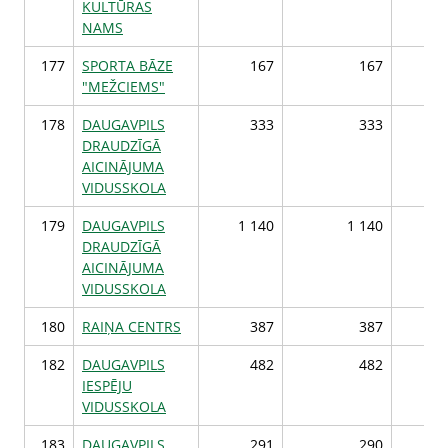
KULTŪRAS
NAMS
177
SPORTA BĀZE
167
167
"MEŽCIEMS"
178
DAUGAVPILS
333
333
DRAUDZĪGĀ
AICINĀJUMA
VIDUSSKOLA
179
DAUGAVPILS
1 140
1 140
1 
DRAUDZĪGĀ
AICINĀJUMA
VIDUSSKOLA
180
RAIŅA CENTRS
387
387
182
DAUGAVPILS
482
482
IESPĒJU
VIDUSSKOLA
183
DAUGAVPILS
291
290