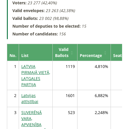
Voters:
23 277 (42,40%)
Valid envelopes:
23 263 (42,38%)
Valid ballots:
23 002 (98,88%)
Number of deputies to be elected:
15
Number of candidates:
156
Valid
No.
List
Ballots
Percentage
Seats
1
LATVIJA
1119
4,810%
PIRMAJĀ VIETĀ,
LATGALES
PARTIJA
2
Latvijas
1601
6,882%
attīstībai
3
SUVERĒNĀ
523
2,248%
VARA,
APVIENĪBA