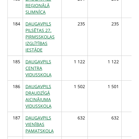
REĢIONĀLĀ
SLIMNĪCA
184
DAUGAVPILS
235
235
PILSĒTAS 27.
PIRMSSKOLAS
IZGLĪTĪBAS
IESTĀDE
185
DAUGAVPILS
1 122
1 122
1 
CENTRA
VIDUSSKOLA
186
DAUGAVPILS
1 502
1 501
1 
DRAUDZĪGĀ
AICINĀJUMA
VIDUSSKOLA
187
DAUGAVPILS
632
632
VIENĪBAS
PAMATSKOLA