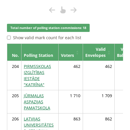
Total number of polling station commissions: 18
Show valid mark count for each list
Valid
Vali
No.
Polling Station
Voters
Envelopes
Ballot
204
PIRMSSKOLAS
462
462
IZGLĪTĪBAS
IESTĀDE
"KATRĪNA"
205
JŪRMALAS
1 710
1 709
1
ASPAZIJAS
PAMATSKOLA
206
LATVIJAS
863
862
UNIVERSITĀTES