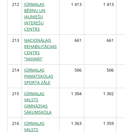
212
JŪRMALAS
1 413
1 413
1
BĒRNU UN
JAUNIEŠU
INTEREŠU
CENTRS
213
NACIONĀLAIS
661
661
REHABILITĀCIJAS
CENTRS
"VAIVARI"
214
JŪRMALAS
506
506
PAMATSKOLAS
SPORTA ZĀLE
215
JŪRMALAS
1 304
1 302
1
VALSTS
ĢIMNĀZIJAS
SĀKUMSKOLA
216
JŪRMALAS
1 363
1 359
1
VALSTS