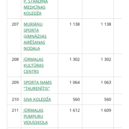
P. STRADIŅA
MEDICĪNAS
KOLEDŽA
207
MURJĀŅU
1 138
1 138
1
SPORTA
ĢIMNĀZIJAS
AIRĒŠANAS
NODAĻA
208
JŪRMALAS
1 302
1 302
1
KULTŪRAS
CENTRS
209
SPORTA NAMS
1 064
1 063
1
"TAURENĪTIS"
210
SIVA KOLEDŽA
560
560
211
JŪRMALAS
1 612
1 609
1
PUMPURU
VIDUSSKOLA