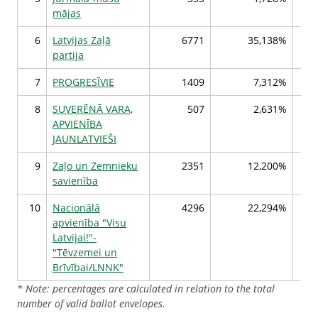
mājas
6
Latvijas Zaļā
6771
35,138%
partija
7
PROGRESĪVIE
1409
7,312%
8
SUVERĒNĀ VARA,
507
2,631%
APVIENĪBA
JAUNLATVIEŠI
9
Zaļo un Zemnieku
2351
12,200%
savienība
10
Nacionālā
4296
22,294%
apvienība "Visu
Latvijai!"-
"Tēvzemei un
Brīvībai/LNNK"
* Note: percentages are calculated in relation to the total
number of valid ballot envelopes.