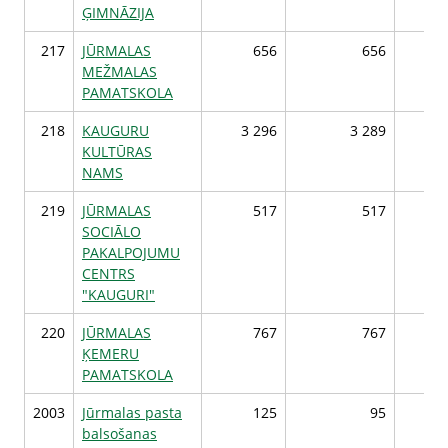
ĢIMNĀZIJA
217
JŪRMALAS
656
656
MEŽMALAS
PAMATSKOLA
218
KAUGURU
3 296
3 289
3
KULTŪRAS
NAMS
219
JŪRMALAS
517
517
SOCIĀLO
PAKALPOJUMU
CENTRS
"KAUGURI"
220
JŪRMALAS
767
767
ĶEMERU
PAMATSKOLA
2003
Jūrmalas pasta
125
95
balsošanas