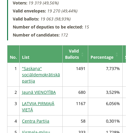
Voters:
19 319 (49,56%)
Valid envelopes:
19 270 (49,44%)
Valid ballots:
19 063 (98,93%)
Number of deputies to be elected:
15
Number of candidates:
172
Valid
No.
List
Ballots
Percentage
Sea
1
"Saskaņa"
1491
7,737%
sociāldemokrātiskā
partija
2
Jaunā VIENOTĪBA
680
3,529%
3
LATVIJA PIRMAJĀ
1167
6,056%
VIETĀ
4
Centra Partija
58
0,301%
5
Jūrmala-mūsu
333
1,728%