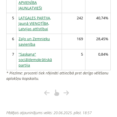
APVIENĪBA
JAUNLATVIEŠI
5
LATGALES PARTIJA,
242
40,74%
Jaunā VIENOTĪBA,
Latvijas attīstībai
6
Zaļo un Zemnieku
169
28,45%
savienība
7
"Saskaņa"
5
0,84%
sociāldemokrātiskā
partija
* Piezīme: procenti tiek rēķināti attiecībā pret derīgo vēlēšanu
aplokšņu kopskaitu.
Pēdējais atjauninājums veikts: 20.06.2025. plkst. 18:57