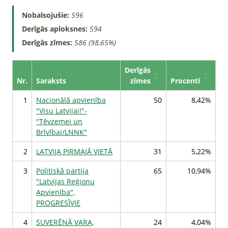
Nobalsojušie:
596
Derīgās aploksnes:
594
Derīgās zīmes:
586 (98,65%)
Derīgās
Nr.
Saraksts
zīmes
Procenti
1
Nacionālā apvienība
50
8,42%
"Visu Latvijai!"-
"Tēvzemei un
Brīvībai/LNNK"
2
LATVIJA PIRMAJĀ VIETĀ
31
5,22%
3
Politiskā partija
65
10,94%
"Latvijas Reģionu
Apvienība",
PROGRESĪVIE
4
SUVERĒNĀ VARA,
24
4,04%