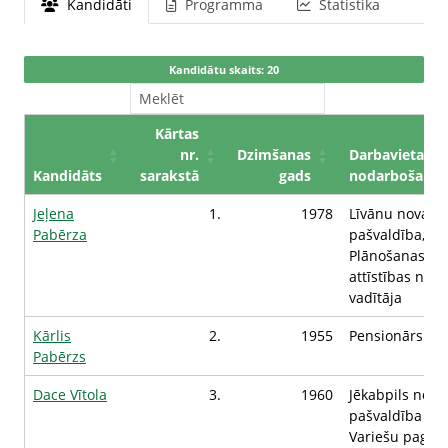
Kandidāti
Programma
Statistika
Kandidātu skaits: 20
Kārtas
nr.
Dzimšanas
Darbavieta /
Kandidāts
sarakstā
gads
nodarbošanās
Jeļena
1.
1978
Līvānu novada
Pabērza
pašvaldība,
Plānošanas un
attīstības nod
vadītāja
Kārlis
2.
1955
Pensionārs
Pabērzs
Dace Vītola
3.
1960
Jēkabpils nova
pašvaldība
Variešu pagas