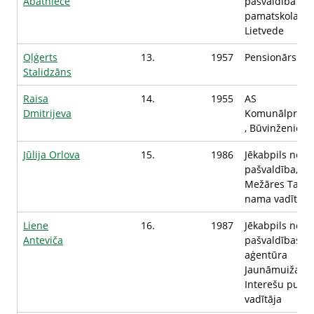
Abatniece
pašvaldība Sū
pamatskola,
Lietvede
Oļģerts
13.
1957
Pensionārs
Stalidzāns
Raisa
14.
1955
AS
Dmitrijeva
Komunālprojek
, Būvinženiere
Jūlija Orlova
15.
1986
Jēkabpils nova
pašvaldība,
Mežāres Tauta
nama vadītāja
Liene
16.
1987
Jēkabpils nova
Anteviča
pašvaldības
aģentūra
Jaunāmuiža,
Interešu pulci
vadītāja