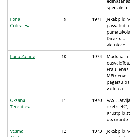
ēdināšanas
speciāliste
Ilona
9.
1971
Jēkabpils nova
Golovceva
pašvaldība Sū
pamatskola,
Direktora
vietniece
Ilona Zalāne
10.
1974
Madonas nova
pašvaldība,
Praulienas,
Mētrienas
pagastu pārva
vadītāja
Oksana
11.
1970
VAS „Latvijas
Terentjeva
dzelzceļš”,
Krustpils staci
dežurante
Vēsma
12.
1973
Jēkabpils nova