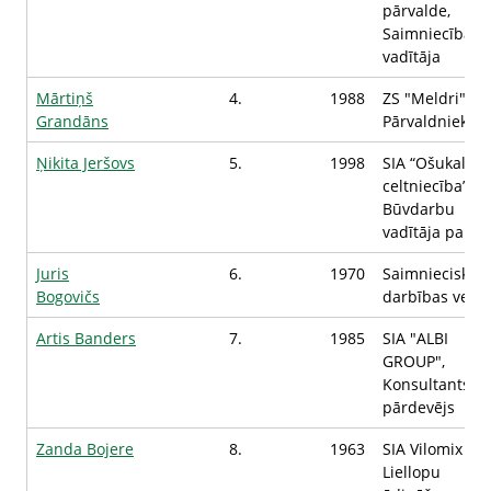
pārvalde,
Saimniecības
vadītāja
Mārtiņš
4.
1988
ZS "Meldri",
Grandāns
Pārvaldnieks
Ņikita Jeršovs
5.
1998
SIA “Ošukalns
celtniecība”,
Būvdarbu
vadītāja palīgs
Juris
6.
1970
Saimnieciskās
Bogovičs
darbības veicē
Artis Banders
7.
1985
SIA "ALBI
GROUP",
Konsultants-
pārdevējs
Zanda Bojere
8.
1963
SIA Vilomix Balt
Liellopu