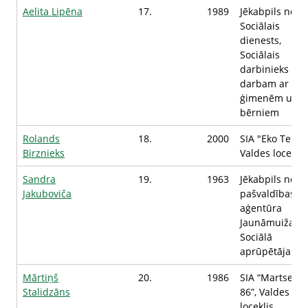
Aelita Lipēna
17.
1989
Jēkabpils nova
Sociālais
dienests,
Sociālais
darbinieks
darbam ar
ģimenēm un
bērniem
Rolands
18.
2000
SIA "Eko Term"
Birznieks
Valdes loceklis
Sandra
19.
1963
Jēkabpils nova
Jakuboviča
pašvaldības
aģentūra
Jaunāmuiža,
Sociālā
aprūpētāja
Mārtiņš
20.
1986
SIA “Martservi
Stalidzāns
86”, Valdes
loceklis