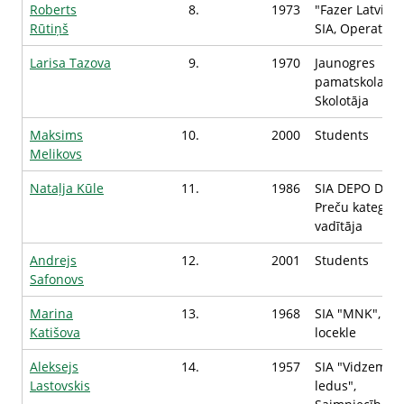
Roberts
8.
1973
"Fazer Latvija"
Rūtiņš
SIA, Operators
Larisa Tazova
9.
1970
Jaunogres
pamatskola,
Skolotāja
Maksims
10.
2000
Students
Melikovs
Nataļja Kūle
11.
1986
SIA DEPO DIY,
Preču kategori
vadītāja
Andrejs
12.
2001
Students
Safonovs
Marina
13.
1968
SIA "MNK", Va
Katišova
locekle
Aleksejs
14.
1957
SIA "Vidzemes
Lastovskis
ledus",