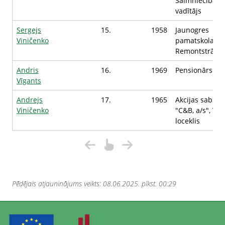
Saimniecības
vadītājs
Sergejs
15.
1958
Jaunogres
Viničenko
pamatskola,
Remontstrādn
Andris
16.
1969
Pensionārs
Vīgants
Andrejs
17.
1965
Akcijas sabied
Viničenko
"C&B, a/s", Val
loceklis
Pēdējais atjauninājums veikts: 08.06.2025. plkst. 00:29