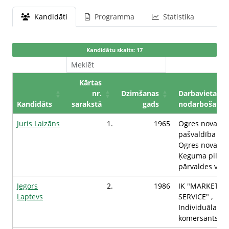
Kandidāti
Programma
Statistika
Kandidātu skaits: 17
Kārtas
nr.
Dzimšanas
Darbavieta /
Kandidāts
sarakstā
gads
nodarbošanās
Juris Laizāns
1.
1965
Ogres novada
pašvaldība ,
Ogres novada
Ķeguma pilsēt
pārvaldes vadī
Jegors
2.
1986
IK "MARKET
Laptevs
SERVICE" ,
Individuālais
komersants