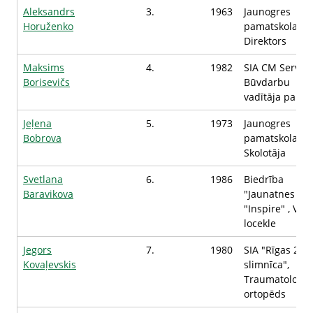
Aleksandrs
3.
1963
Jaunogres
Horuženko
pamatskola,
Direktors
Maksims
4.
1982
SIA CM Serviss
Borisevičs
Būvdarbu
vadītāja palīgs
Jeļena
5.
1973
Jaunogres
Bobrova
pamatskolas,
Skolotāja
Svetlana
6.
1986
Biedrība
Baravikova
"Jaunatnes teā
"Inspire" , Val
locekle
Jegors
7.
1980
SIA "Rīgas 2.
Kovaļevskis
slimnīca",
Traumatologs.
ortopēds