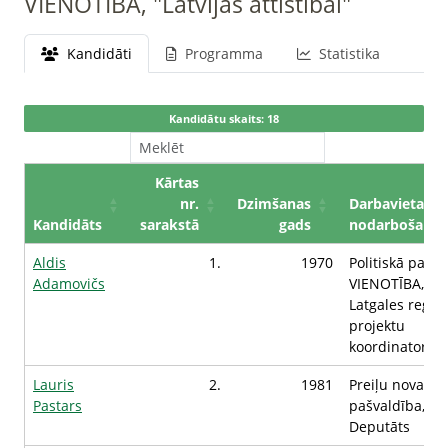
VIENOTĪBA, "Latvijas attīstībai"
Kandidāti
Programma
Statistika
Kandidātu skaits: 18
Kārtas
nr.
Dzimšanas
Darbavieta /
Kandidāts
sarakstā
gads
nodarbošanās
Aldis
1.
1970
Politiskā partij
Adamovičs
VIENOTĪBA,
Latgales reģio
projektu
koordinators
Lauris
2.
1981
Preiļu novada
Pastars
pašvaldība,
Deputāts