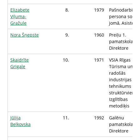
Elizabete
8.
1979
Pašnodarbināt
Viļuma-
persona sociāl
Gražule
jomā, Asistent
Nora Šņepste
9.
1960
Preiļu 1.
pamatskola,
Direktore
Skaidrīte
10.
1971
VSIA Rīgas
Grigale
Tūrisma un
radošās
industrijas
tehnikums Pre
struktūrvienīb
Izglītības
metodiķis
Jūlija
11.
1992
Galēnu
Belkovska
pamatskola,
Direktore