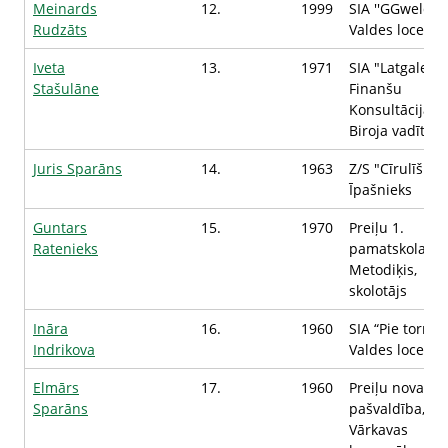
Meinards
12.
1999
SIA ''GGwelding
Rudzāts
Valdes loceklis
Iveta
13.
1971
SIA "Latgales
Stašulāne
Finanšu
Konsultācijas",
Biroja vadītāja
Juris Sparāns
14.
1963
Z/S "Cīrulīši",
Īpašnieks
Guntars
15.
1970
Preiļu 1.
Ratenieks
pamatskola,
Metodiķis,
skolotājs
Ināra
16.
1960
SIA “Pie torņa”,
Indrikova
Valdes locekle
Elmārs
17.
1960
Preiļu novada
Sparāns
pašvaldība,
Vārkavas