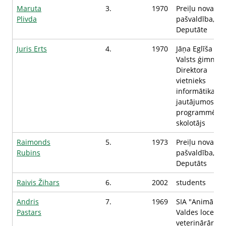
Maruta
3.
1970
Preiļu novada
Plivda
pašvaldība,
Deputāte
Juris Erts
4.
1970
Jāņa Eglīša Pre
Valsts ģimnāzij
Direktora
vietnieks
informātikas
jautājumos,
programmēša
skolotājs
Raimonds
5.
1973
Preiļu novada
Rubins
pašvaldība,
Deputāts
Raivis Žihars
6.
2002
students
Andris
7.
1969
SIA "Animāls P
Pastars
Valdes loceklis
veterinārārsts