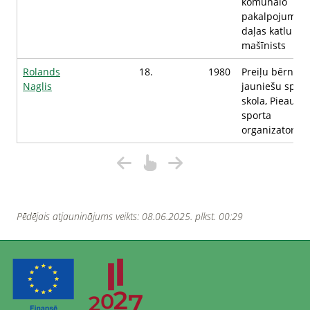
komunālo
pakalpojumu
daļas katlu
mašīnists
Rolands
18.
1980
Preiļu bērnu u
Naglis
jauniešu sport
skola, Pieaugu
sporta
organizators
Pēdējais atjauninājums veikts: 08.06.2025. plkst. 00:29