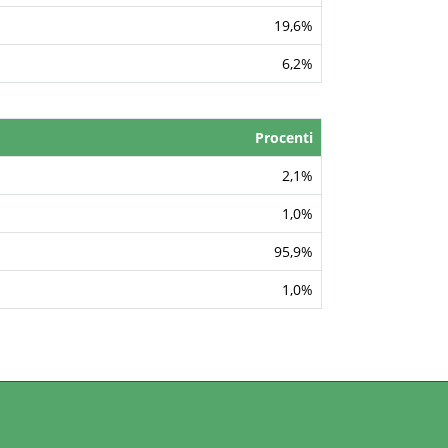
19,6%
6,2%
Procenti
2,1%
1,0%
95,9%
1,0%