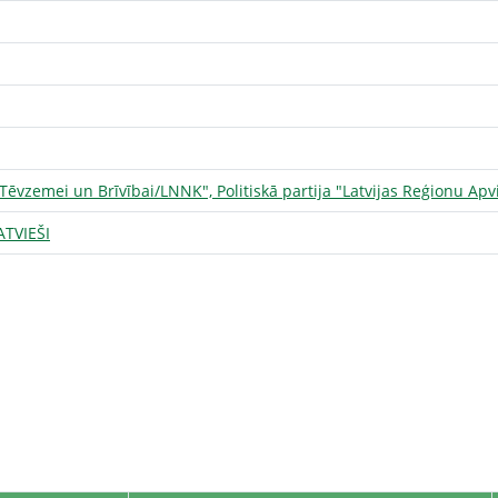
"Tēvzemei un Brīvībai/LNNK", Politiskā partija "Latvijas Reģionu Apv
TVIEŠI