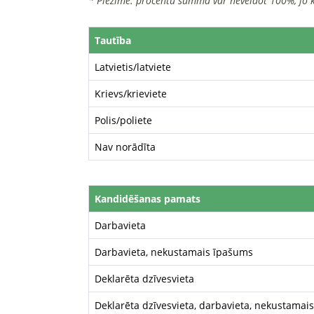
* Piezīme: procentu summa var neveidot 100%, jo 
Tautība
Latvietis/latviete
Krievs/krieviete
Polis/poliete
Nav norādīta
Kandidēšanas pamats
Darbavieta
Darbavieta, nekustamais īpašums
Deklarēta dzīvesvieta
Deklarēta dzīvesvieta, darbavieta, nekustamai