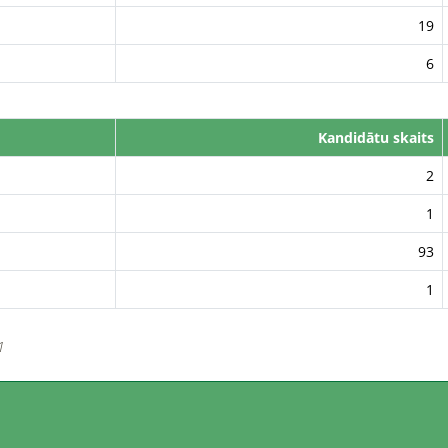
19
6
Kandidātu skaits
2
1
93
1
1