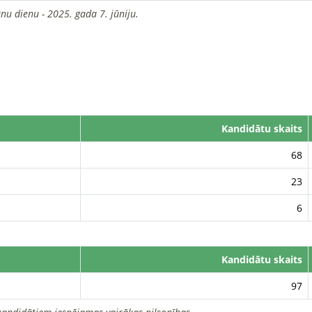
nu dienu - 2025. gada 7. jūniju.
Kandidātu skaits
68
23
6
Kandidātu skaits
97