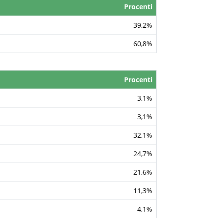
Procenti
39,2%
60,8%
Procenti
3,1%
3,1%
32,1%
24,7%
21,6%
11,3%
4,1%