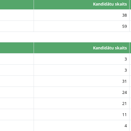
Kandidātu skaits
38
59
Kandidātu skaits
3
3
31
24
21
11
4