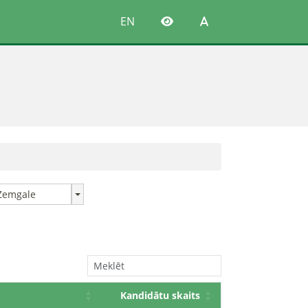
EN
Zemgale
Kandidātu skaits