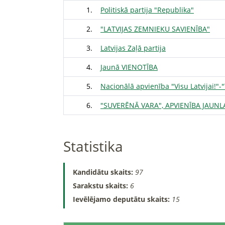
1.
Politiskā partija "Republika"
2.
"LATVIJAS ZEMNIEKU SAVIENĪBA"
3.
Latvijas Zaļā partija
4.
Jaunā VIENOTĪBA
5.
Nacionālā apvienība "Visu Latvijai!"-
6.
"SUVERĒNĀ VARA", APVIENĪBA JAUNLA
Statistika
Kandidātu skaits:
97
Sarakstu skaits:
6
Ievēlējamo deputātu skaits:
15