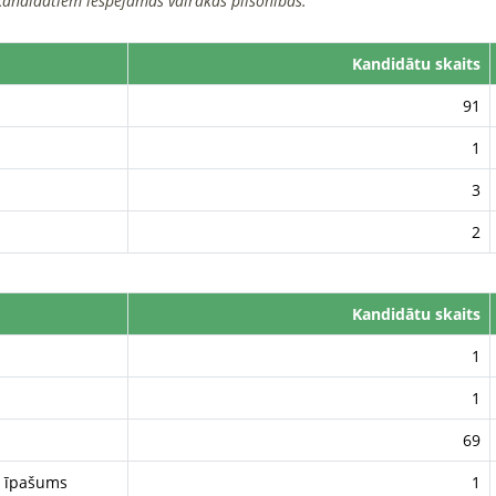
kandidātiem iespējamas vairākas pilsonības.
Kandidātu skaits
91
1
3
2
Kandidātu skaits
1
1
69
s īpašums
1