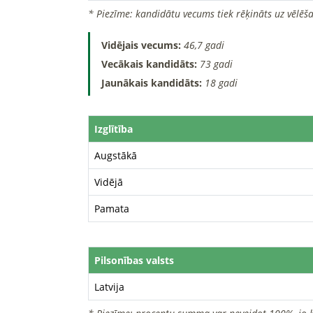
* Piezīme: kandidātu vecums tiek rēķināts uz vēlēša
Vidējais vecums:
46,7 gadi
Vecākais kandidāts:
73 gadi
Jaunākais kandidāts:
18 gadi
Izglītība
Augstākā
Vidējā
Pamata
Pilsonības valsts
Latvija